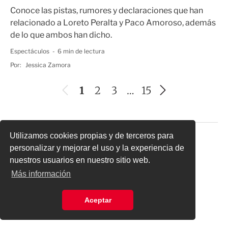
Conoce las pistas, rumores y declaraciones que han
relacionado a Loreto Peralta y Paco Amoroso, además
de lo que ambos han dicho.
Espectáculos
6 min de lectura
Por:
Jessica Zamora
A
1
2
3
…
15
S
n
i
t
g
e
Utilizamos cookies propias y de terceros para
u
r
personalizar y mejorar el uso y la experiencia de
i
i
nuestros usuarios en nuestro sitio web.
e
o
Más información
n
r
t
Aceptar
e