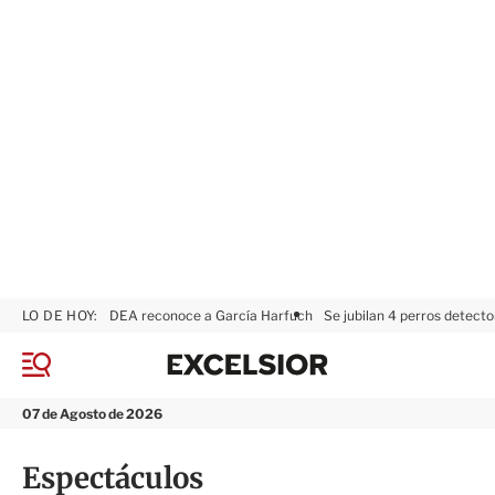
LO DE HOY:
DEA reconoce a García Harfuch
Se jubilan 4 perros detecto
E
x
M
c
e
n
e
07 de Agosto de 2026
ú
l
s
Espectáculos
i