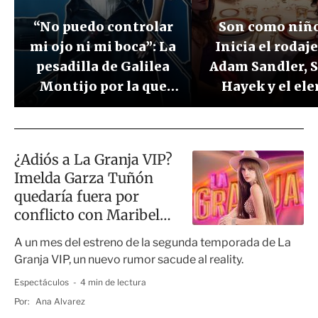
“No puedo controlar
Son como niño
mi ojo ni mi boca”: La
Inicia el rodaj
pesadilla de Galilea
Adam Sandler, 
Montijo por la que
Hayek y el el
sufrió quemaduras de
original
segundo y tercer
grado
¿Adiós a La Granja VIP?
Imelda Garza Tuñón
quedaría fuera por
conflicto con Maribel
Guardia
A un mes del estreno de la segunda temporada de La
Granja VIP, un nuevo rumor sacude al reality.
Espectáculos
4 min de lectura
Por:
Ana Alvarez