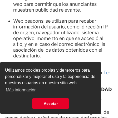
web para permitir que los anunciantes
muestren publicidad relevante.
Web beacons: se utilizan para recabar
información del usuario, como: dirección IP
de origen, navegador utilizado, sistema
operativo, momento en que se accedió al
sitio, y en el caso del correo electrónico, la
asociación de los datos obtenidos con el
destinatario.
El usuario puede optar por que no sean
Utilizamos cookies propias y de terceros para
recolectados sus datos. Más información en
Tér
personalizar y mejorar el uso y la experiencia de
minos y Condiciones de Uso
del sitio.
nuestros usuarios en nuestro sitio web.
MODIFICACIONES AL AVISO DE PRIVACIDAD
Más información
El presente Aviso de Privacidad puede sufrir
Aceptar
modificaciones, cambios o actualizaciones
derivadas de nuevos requerimientos legales, de
necesidades y prácticas de privacidad propias,