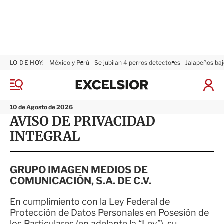
LO DE HOY:
México y Perú
Se jubilan 4 perros detectores
Jalapeños baj
E
x
M
I
c
e
n
n
e
i
10 de Agosto de 2026
ú
l
c
AVISO DE PRIVACIDAD
s
i
INTEGRAL
i
a
o
r
r
S
e
GRUPO IMAGEN MEDIOS DE
s
COMUNICACIÓN, S.A. DE C.V.
i
ó
En cumplimiento con la Ley Federal de
n
Protección de Datos Personales en Posesión de
los Particulares (en adelante la “Ley”), su