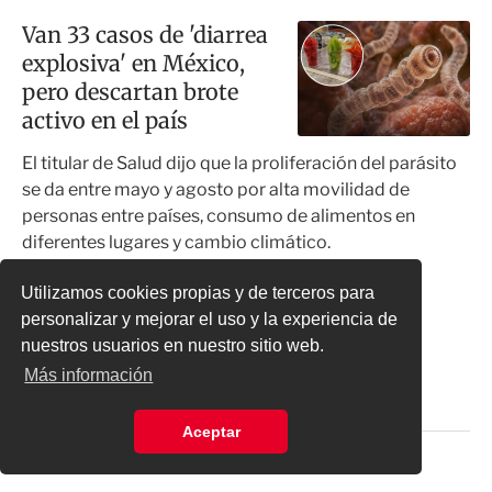
Van 33 casos de 'diarrea
explosiva' en México,
pero descartan brote
activo en el país
El titular de Salud dijo que la proliferación del parásito
se da entre mayo y agosto por alta movilidad de
personas entre países, consumo de alimentos en
diferentes lugares y cambio climático.
Nacional
2 min de lectura
Utilizamos cookies propias y de terceros para
Por:
Ximena Mejía
personalizar y mejorar el uso y la experiencia de
nuestros usuarios en nuestro sitio web.
A
1
2
3
…
15
Más información
S
n
i
t
Aceptar
g
e
u
r