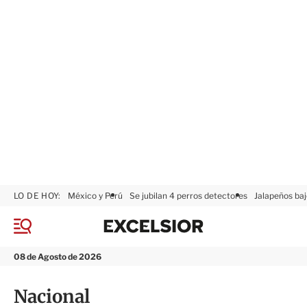
LO DE HOY:
México y Perú
Se jubilan 4 perros detectores
Jalapeños baj
E
x
M
c
e
n
e
08 de Agosto de 2026
ú
l
s
Nacional
i