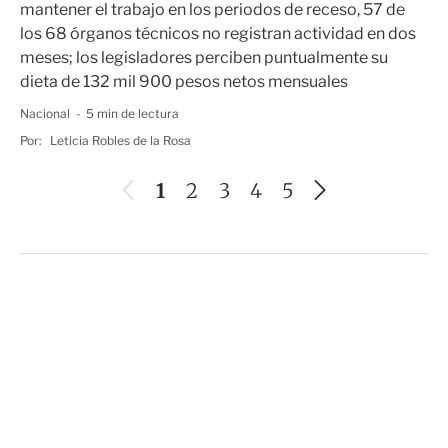
mantener el trabajo en los periodos de receso, 57 de
los 68 órganos técnicos no registran actividad en dos
meses; los legisladores perciben puntualmente su
dieta de 132 mil 900 pesos netos mensuales
Nacional
5 min de lectura
Por:
Leticia Robles de la Rosa
A
S
1
2
3
4
5
n
i
t
g
e
u
r
i
i
e
o
n
r
t
e