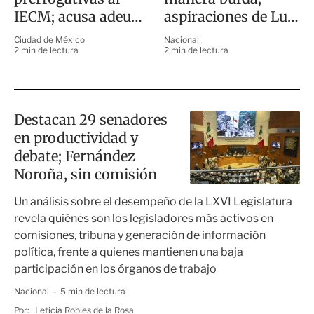
IECM; acusa adeudo
aspiraciones de Luis
de 81.8 mdp
Donaldo Colosio
Ciudad de México
Nacional
2 min de lectura
2 min de lectura
Destacan 29 senadores
en productividad y
debate; Fernández
Noroña, sin comisión
Un análisis sobre el desempeño de la LXVI Legislatura
revela quiénes son los legisladores más activos en
comisiones, tribuna y generación de información
política, frente a quienes mantienen una baja
participación en los órganos de trabajo
Nacional
5 min de lectura
Por:
Leticia Robles de la Rosa