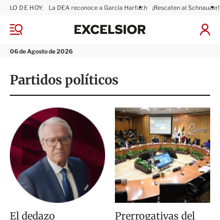
LO DE HOY:
La DEA reconoce a García Harfuch
¡Rescaten al Schnauzer!
E
x
M
I
c
e
n
n
e
i
06 de Agosto de 2026
ú
l
c
s
i
Partidos políticos
i
a
o
r
r
S
e
s
i
ó
n
El dedazo
Prerrogativas del