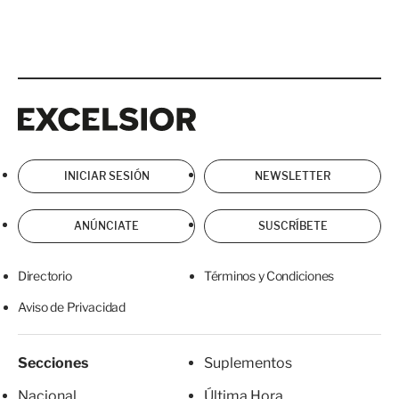
Excelsior
Excelsior
INICIAR SESIÓN
NEWSLETTER
ANÚNCIATE
SUSCRÍBETE
Directorio
Términos y Condiciones
Aviso de Privacidad
Secciones
Suplementos
Nacional
Última Hora