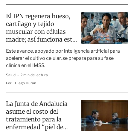
o
r
r
S
e
El IPN regenera hueso,
s
cartílago y tejido
i
ó
muscular con células
n
madre; así funciona esta
tecnología
Este avance, apoyado por inteligencia artificial para
acelerar el cultivo celular, se prepara para su fase
clínica en el IMSS.
Salud
2 min de lectura
Por:
Diego Durán
La Junta de Andalucía
asume el costo del
tratamiento para la
enfermedad “piel de