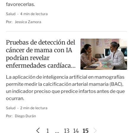
favorecerlas.
Salud
4 min de lectura
Por:
Jessica Zamora
Pruebas de detección del
cáncer de mama con IA
podrían revelar
enfermedades cardíacas:
estudio
La aplicación de inteligencia artificial en mamografías
permite medir la calcificación arterial mamaria (BAC),
un indicador preciso que predice infartos antes de que
ocurran.
Salud
2 min de lectura
Por:
Diego Durán
A
S
1
…
13
14
15