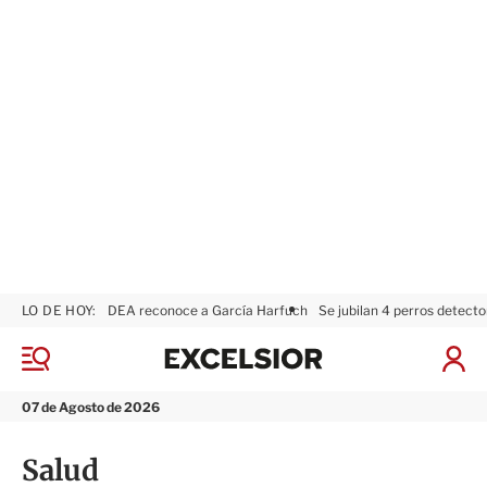
LO DE HOY:
DEA reconoce a García Harfuch
Se jubilan 4 perros detecto
E
x
M
I
c
e
n
n
e
i
07 de Agosto de 2026
ú
l
c
s
i
Salud
i
a