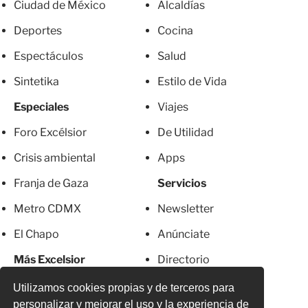
Ciudad de México
Alcaldías
Deportes
Cocina
Espectáculos
Salud
Sintetika
Estilo de Vida
Especiales
Viajes
Foro Excélsior
De Utilidad
Crisis ambiental
Apps
Franja de Gaza
Servicios
Metro CDMX
Newsletter
El Chapo
Anúnciate
Más Excelsior
Directorio
Mujeres
Suscripciones
Utilizamos cookies propias y de terceros para
personalizar y mejorar el uso y la experiencia de