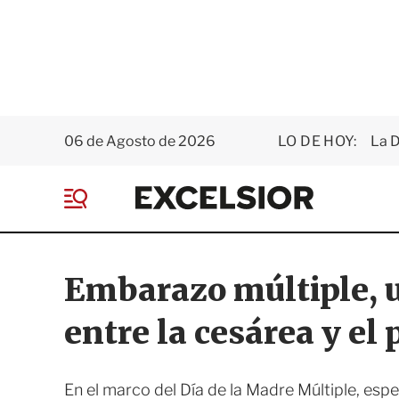
06 de Agosto de 2026
LO DE HOY:
La D
E
x
M
c
e
e
n
l
ú
s
Embarazo múltiple, u
i
o
entre la cesárea y el
r
En el marco del Día de la Madre Múltiple, espec