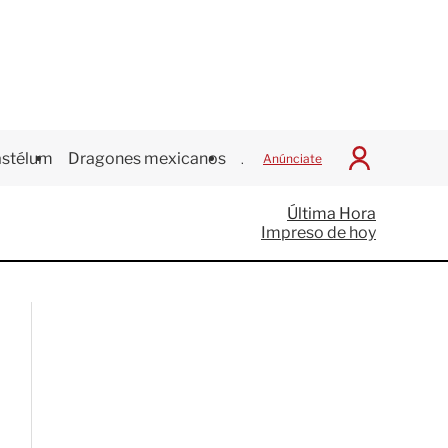
stélum
Dragones mexicanos
Juegos Centroamericanos
Anúnciate
I
n
i
Última Hora
c
Impreso de hoy
i
a
r
S
e
s
i
ó
n