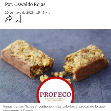
Por:
Oswaldo Rojas
20 de mayo de 2026 - 15:49 Hrs
O
G
u
p
a
c
r
i
d
o
a
n
r
e
s
d
e
c
o
m
p
a
r
t
i
r
Varias barras “fitness” contienen más calorías y azúcar de lo que
aparentan.
Pexels.