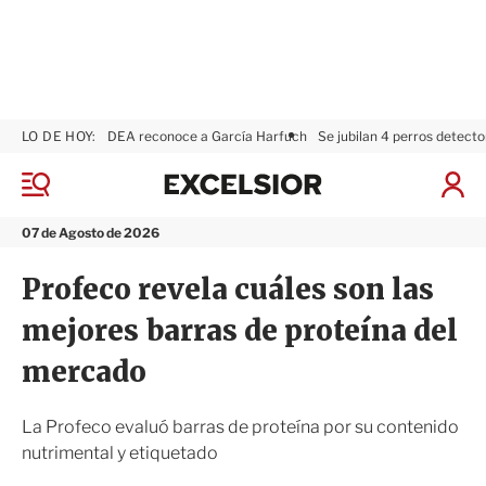
LO DE HOY:
DEA reconoce a García Harfuch
Se jubilan 4 perros detecto
E
x
M
I
c
e
n
n
e
i
07 de Agosto de 2026
ú
l
c
s
i
Profeco revela cuáles son las
i
a
o
r
mejores barras de proteína del
r
S
e
mercado
s
i
ó
La Profeco evaluó barras de proteína por su contenido
n
nutrimental y etiquetado