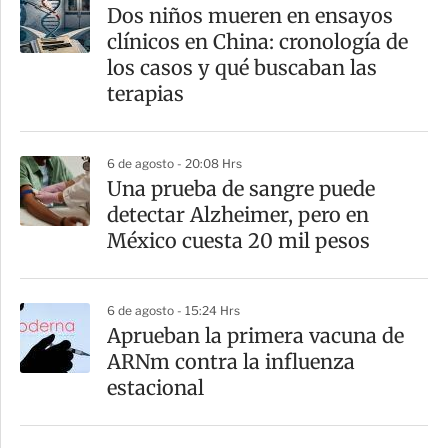
a
Dos niños mueren en ensayos
r
clínicos en China: cronología de
t
los casos y qué buscaban las
i
terapias
r
6 de agosto - 20:08 Hrs
Una prueba de sangre puede
detectar Alzheimer, pero en
México cuesta 20 mil pesos
6 de agosto - 15:24 Hrs
Aprueban la primera vacuna de
ARNm contra la influenza
estacional