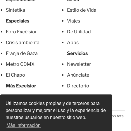
Sintetika
Estilo de Vida
Especiales
Viajes
Foro Excélsior
De Utilidad
Crisis ambiental
Apps
Franja de Gaza
Servicios
Metro CDMX
Newsletter
El Chapo
Anúnciate
Más Excelsior
Directorio
Mujeres
Suscripciones
Utilizamos cookies propias y de terceros para
personalizar y mejorar el uso y la experiencia de
© 2026 Todos los derechos reservados. Prohibida la reproducción total
nuestros usuarios en nuestro sitio web.
o parcial, incluyendo cualquier medio electrónico*
Más información