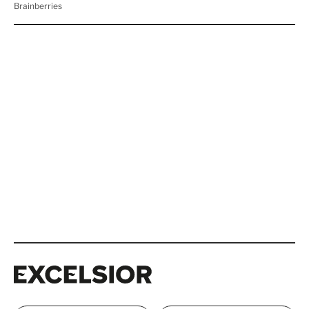
Excelsior
Excelsior