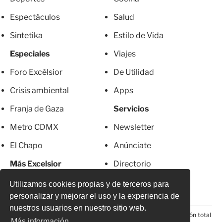
Espectáculos
Salud
Sintetika
Estilo de Vida
Especiales
Viajes
Foro Excélsior
De Utilidad
Crisis ambiental
Apps
Franja de Gaza
Servicios
Metro CDMX
Newsletter
El Chapo
Anúnciate
Más Excelsior
Directorio
Mujeres
Suscripciones
Utilizamos cookies propias y de terceros para
personalizar y mejorar el uso y la experiencia de
nuestros usuarios en nuestro sitio web.
© 2026 Todos los derechos reservados. Prohibida la reproducción total
Más información