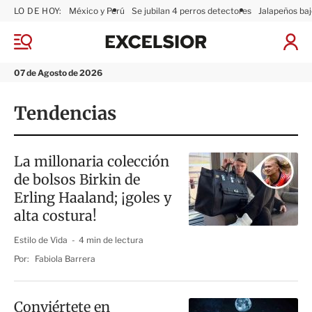
LO DE HOY:
México y Perú
Se jubilan 4 perros detectores
Jalapeños baj
E
x
M
I
c
e
n
n
e
i
07 de Agosto de 2026
ú
l
c
s
i
Tendencias
i
a
o
r
r
S
e
La millonaria colección
s
de bolsos Birkin de
i
ó
Erling Haaland; ¡goles y
n
alta costura!
Estilo de Vida
4 min de lectura
Por:
Fabiola Barrera
Conviértete en