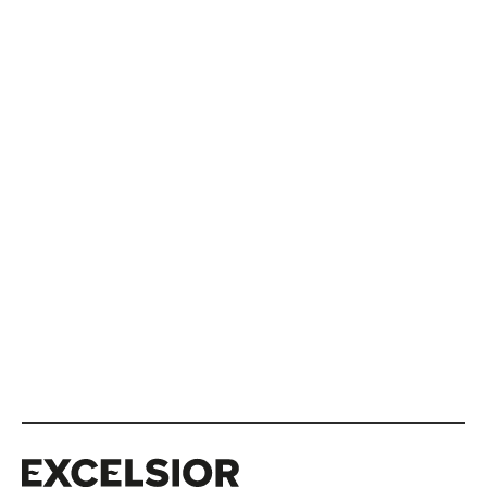
Excelsior
Excelsior