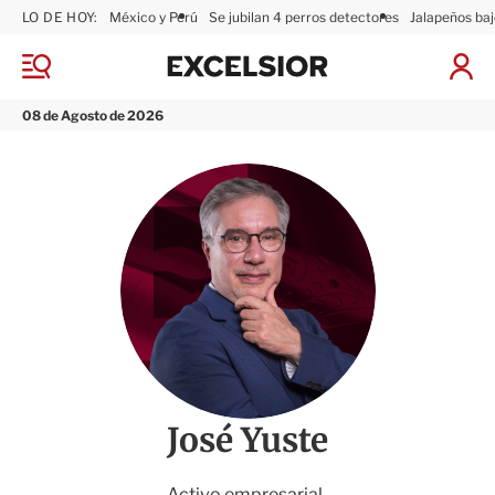
LO DE HOY:
México y Perú
Se jubilan 4 perros detectores
Jalapeños baj
E
x
M
I
c
e
n
n
e
i
08 de Agosto de 2026
ú
l
c
s
i
i
a
o
r
r
S
e
s
i
ó
n
José Yuste
Activo empresarial