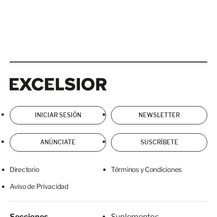
Excelsior
Excelsior
INICIAR SESIÓN
NEWSLETTER
ANÚNCIATE
SUSCRÍBETE
Directorio
Términos y Condiciones
Aviso de Privacidad
Secciones
Suplementos