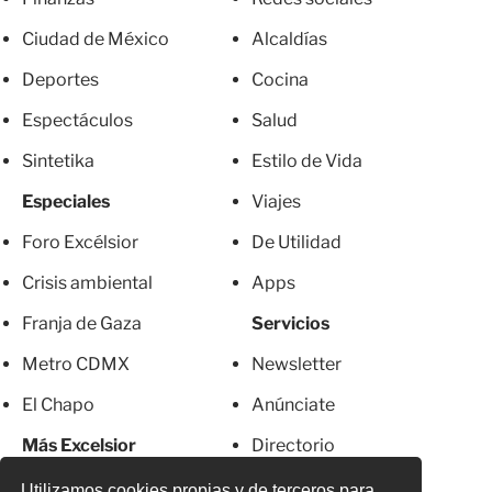
Ciudad de México
Alcaldías
Deportes
Cocina
Espectáculos
Salud
Sintetika
Estilo de Vida
Especiales
Viajes
Foro Excélsior
De Utilidad
Crisis ambiental
Apps
Franja de Gaza
Servicios
Metro CDMX
Newsletter
El Chapo
Anúnciate
Más Excelsior
Directorio
Mujeres
Suscripciones
Utilizamos cookies propias y de terceros para