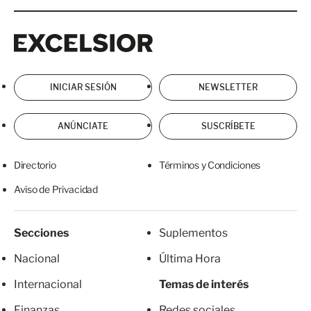
Excelsior
Excelsior
INICIAR SESIÓN
NEWSLETTER
ANÚNCIATE
SUSCRÍBETE
Directorio
Términos y Condiciones
Aviso de Privacidad
Secciones
Suplementos
Nacional
Última Hora
Internacional
Temas de interés
Finanzas
Redes sociales