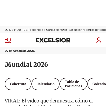
LO DE HOY:
DEA reconoce a García Harfuch
Se jubilan 4 perros detecto
E
x
M
I
c
e
n
n
e
i
07 de Agosto de 2026
ú
l
c
s
i
Mundial 2026
i
a
o
r
r
S
e
Tabla de
s
Cobertura
Calendario
Goleado
Posiciones
i
ó
n
VIRAL: El video que demuestra cómo el