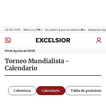
LO DE HOY:
México y Perú
Se jubilan 4 perros detectores
Jalapeños baj
E
x
M
I
c
e
n
n
e
i
09 de Agosto de 2026
ú
l
c
Torneo Mundialista -
s
i
i
a
Calendario
o
r
r
S
e
s
i
Cobertura
Calendario
Tabla de posiciones
ó
n