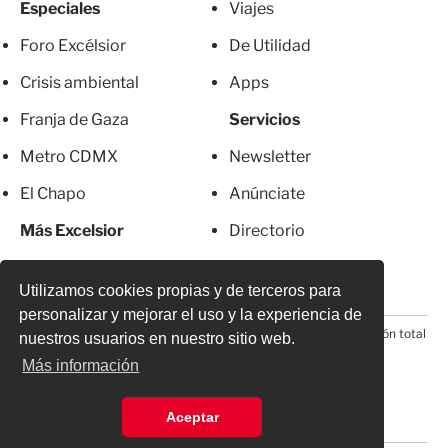
Especiales
Viajes
Foro Excélsior
De Utilidad
Crisis ambiental
Apps
Franja de Gaza
Servicios
Metro CDMX
Newsletter
El Chapo
Anúnciate
Más Excelsior
Directorio
Mujeres
Suscripciones
Utilizamos cookies propias y de terceros para
personalizar y mejorar el uso y la experiencia de
© 2026 Todos los derechos reservados. Prohibida la reproducción total
nuestros usuarios en nuestro sitio web.
o parcial, incluyendo cualquier medio electrónico*
Más información
Aceptar