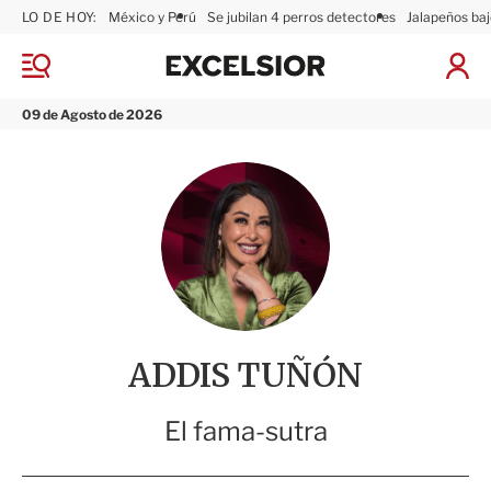
LO DE HOY:
México y Perú
Se jubilan 4 perros detectores
Jalapeños baj
E
x
M
I
c
e
n
n
e
i
09 de Agosto de 2026
ú
l
c
s
i
i
a
o
r
r
S
e
s
i
ó
n
ADDIS TUÑÓN
El fama-sutra