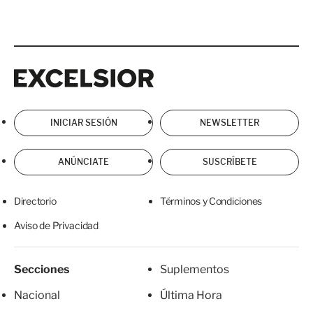
t
g
e
u
r
i
i
e
Excelsior
Excelsior
o
n
r
t
e
INICIAR SESIÓN
NEWSLETTER
ANÚNCIATE
SUSCRÍBETE
Directorio
Términos y Condiciones
Aviso de Privacidad
Secciones
Suplementos
Nacional
Última Hora