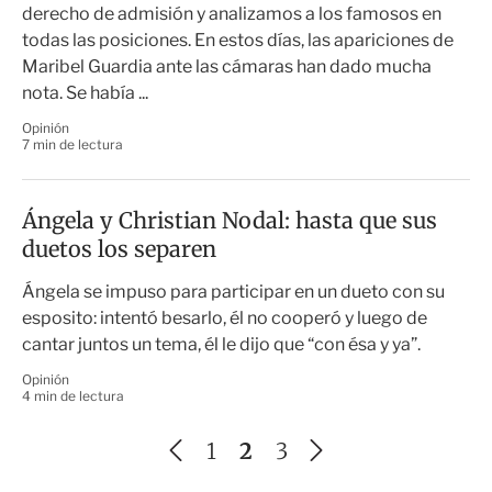
derecho de admisión y analizamos a los famosos en
todas las posiciones. En estos días, las apariciones de
Maribel Guardia ante las cámaras han dado mucha
nota. Se había ...
Opinión
7 min de lectura
Ángela y Christian Nodal: hasta que sus
duetos los separen
Ángela se impuso para participar en un dueto con su
esposito: intentó besarlo, él no cooperó y luego de
cantar juntos un tema, él le dijo que “con ésa y ya”.
Opinión
4 min de lectura
A
S
1
2
3
n
i