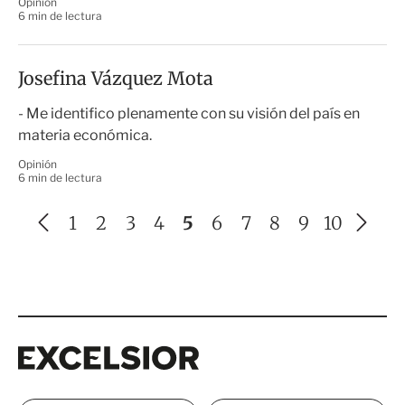
Opinión
6 min de lectura
Josefina Vázquez Mota
- Me identifico plenamente con su visión del país en
materia económica.
Opinión
6 min de lectura
A
S
1
2
3
4
5
6
7
8
9
10
n
i
t
g
e
u
r
i
i
e
Excelsior
Excelsior
o
n
r
t
e