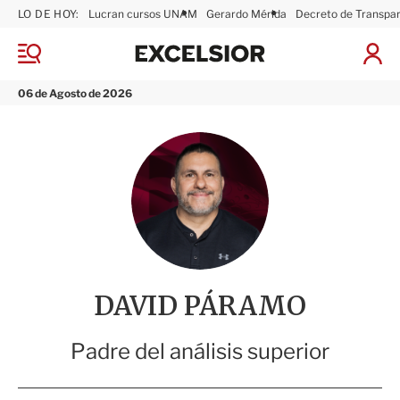
LO DE HOY:
Lucran cursos UNAM
Gerardo Mérida
Decreto de Transpa
E
x
M
I
c
e
n
n
e
i
06 de Agosto de 2026
ú
l
c
s
i
i
a
o
r
r
S
e
s
i
ó
n
DAVID PÁRAMO
Padre del análisis superior