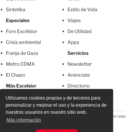
Sintetika
Estilo de Vida
Especiales
Viajes
Foro Excélsior
De Utilidad
Crisis ambiental
Apps
Franja de Gaza
Servicios
Metro CDMX
Newsletter
El Chapo
Anúnciate
Más Excelsior
Directorio
Mujeres
Suscripciones
Utilizamos cookies propias y de terceros para
personalizar y mejorar el uso y la experiencia de
nuestros usuarios en nuestro sitio web.
© 2026 Todos los derechos reservados. Prohibida la reproducción total
Más información
o parcial, incluyendo cualquier medio electrónico*