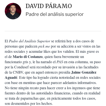
i
d
DAVID PÁRAMO
o
a
n
r
Padre del análisis superior
e
s
d
e
c
o
El
Padre del Análisis Superior
se referirá hoy a dos casos de
m
personas que padecen
p
pick me
por su adicción a ser vistos en las
a
redes sociales y acumular likes que los validen. El más grave es
r
Mario di Costanzo
el de
, quien fuera brevemente un
t
funcionario gris y, le ha narrado el
PAS
en esta columna, su paso
i
por la Condusef será recordado por su invasión a las facultades
r
Jaime González
de la CNBV, que en aquel entonces presidía
Aguadé
. Este tipo ha logrado cierta notoriedad en redes sociales
con base en mentiras que hace parecer adelantos informativos.
No tiene ningún recato para hacer creer a los ingenuos que tiene
fuentes dentro de las autoridades financieras, cuando en realidad
se trata de paparruchas que, en prácticamente todos los casos,
son desmentidos por los hechos.