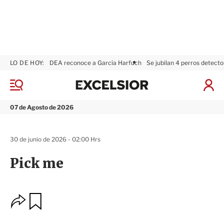
LO DE HOY:
DEA reconoce a García Harfuch
Se jubilan 4 perros detecto
E
x
M
I
c
e
n
n
e
i
07 de Agosto de 2026
ú
l
c
s
i
i
a
30 de junio de 2026 - 02:00 Hrs
o
r
r
S
Pick me
e
s
i
ó
O
G
n
u
p
a
c
r