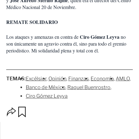
José Alfredo Merino Rajme
y
, quien era el director del Centro
Médico Nacional 20 de Noviembre.
REMATE SOLIDARIO
Ciro Gómez Leyva
Los ataques y amenazas en contra de
no
son únicamente un agravio contra él, sino para todo el gremio
periodístico. Mi solidaridad plena y total con él.
TEMAS:
Excélsior
Opinión
Finanzas
Economía
AMLO
Banco de México
Raquel Buenrostro
Ciro Gómez Leyva
O
G
p
u
c
a
i
r