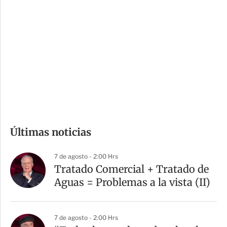
o
d
n
a
e
r
s
d
e
c
o
m
Últimas noticias
p
a
7 de agosto - 2:00 Hrs
r
Tratado Comercial + Tratado de
t
Aguas = Problemas a la vista (II)
i
r
7 de agosto - 2:00 Hrs