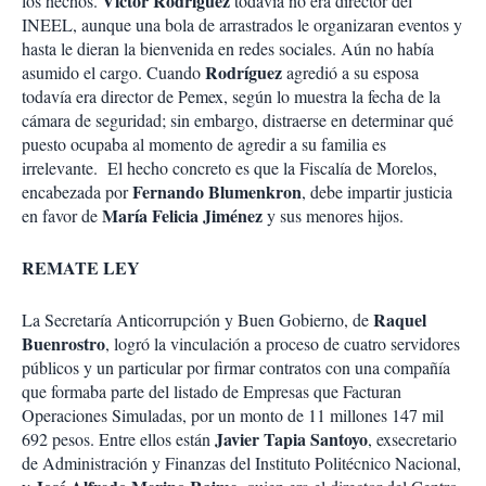
Víctor Rodríguez
los hechos.
todavía no era director del
INEEL, aunque una bola de arrastrados le organizaran eventos y
hasta le dieran la bienvenida en redes sociales. Aún no había
Rodríguez
asumido el cargo. Cuando
agredió a su esposa
todavía era director de Pemex, según lo muestra la fecha de la
cámara de seguridad; sin embargo, distraerse en determinar qué
puesto ocupaba al momento de agredir a su familia es
irrelevante.
El hecho concreto es que la Fiscalía de Morelos,
Fernando Blumenkron
encabezada por
, debe impartir justicia
María Felicia Jiménez
en favor de
y sus menores hijos.
REMATE LEY
Raquel
La Secretaría Anticorrupción y Buen Gobierno, de
Buenrostro
, logró la vinculación a proceso de cuatro servidores
públicos y un particular por firmar contratos con una compañía
que formaba parte del listado de Empresas que Facturan
Operaciones Simuladas, por un monto de 11 millones 147 mil
Javier Tapia Santoyo
692 pesos. Entre ellos están
, exsecretario
de Administración y Finanzas del Instituto Politécnico Nacional,