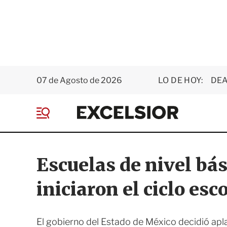
07 de Agosto de 2026
LO DE HOY:
DEA
E
x
M
c
e
e
n
l
ú
s
Escuelas de nivel bá
i
o
iniciaron el ciclo esc
r
El gobierno del Estado de México decidió apla