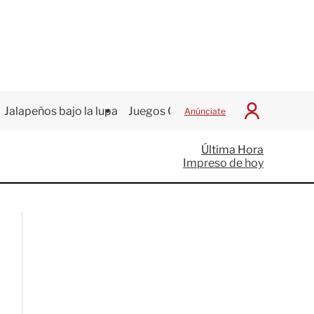
Jalapeños bajo la lupa
Juegos Centroamericanos
Anúnciate
I
n
i
Última Hora
c
Impreso de hoy
i
a
r
S
e
s
i
ó
n