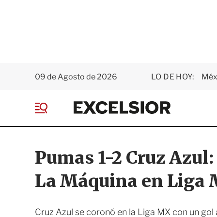
09 de Agosto de 2026
LO DE HOY:
Méxi
E
x
M
c
e
e
n
l
ú
s
Pumas 1-2 Cruz Azul: 
i
o
La Máquina en Liga
r
Cruz Azul se coronó en la Liga MX con un gol