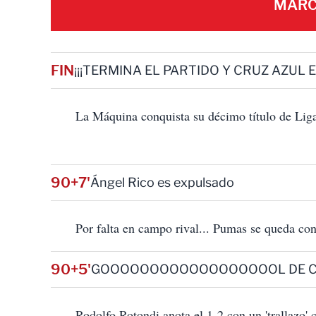
MARC
FIN
¡¡¡TERMINA EL PARTIDO Y CRUZ AZUL 
La Máquina conquista su décimo título de Li
90+7'
Ángel Rico es expulsado
Por falta en campo rival... Pumas se queda co
90+5'
GOOOOOOOOOOOOOOOOOOL DE C
Rodolfo Rotondi anota el 1-2 con un 'trallazo'