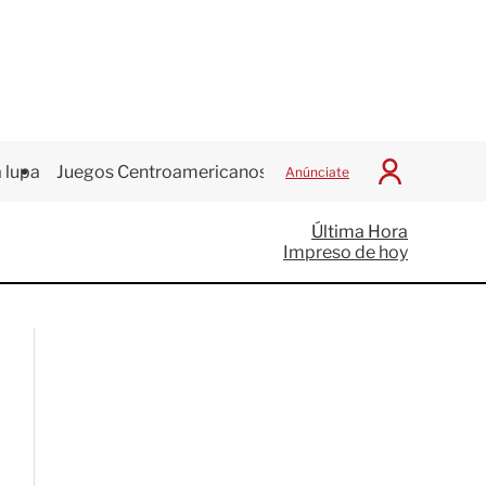
 lupa
Juegos Centroamericanos
Anúnciate
I
n
i
Última Hora
c
Impreso de hoy
i
a
r
S
e
s
i
ó
n