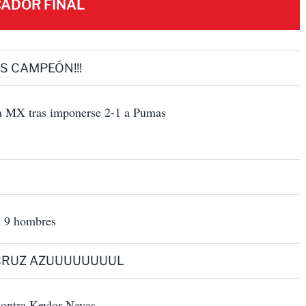
ADOR FINAL
ES CAMPEÓN!!!
ga MX tras imponerse 2-1 a Pumas
n 9 hombres
RUZ AZUUUUUUUUL
 contra Keylor Navas