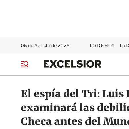
06 de Agosto de 2026
LO DE HOY:
La D
E
x
M
c
e
e
n
l
ú
s
El espía del Tri: Lui
i
o
examinará las debili
r
Checa antes del Mun