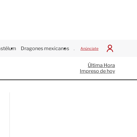
stélum
Dragones mexicanos
Juegos Centroamericanos
Anúnciate
I
n
i
Última Hora
c
Impreso de hoy
i
a
r
S
e
s
i
ó
n