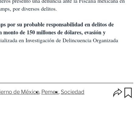
oleros presentó una denuncia ante la Fiscalía mexicana en
ps, por diversos delitos.
 por su probable responsabilidad en delitos de
n monto de 150 millones de dólares, evasión y
cializada en Investigación de Delincuencia Organizada
O
erno de México
Pemex
Sociedad
p
u
c
a
i
r
o
d
n
a