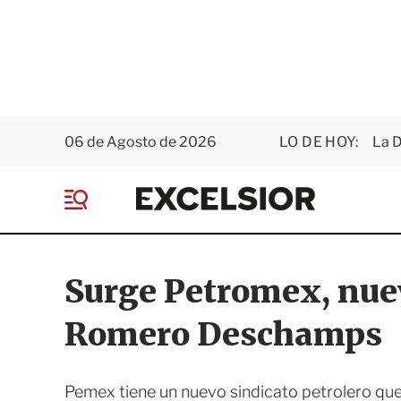
06 de Agosto de 2026
LO DE HOY:
La D
E
x
M
c
e
e
n
l
ú
s
Surge Petromex, nuev
i
o
Romero Deschamps
r
Pemex tiene un nuevo sindicato petrolero q