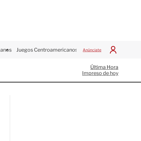
canos
Juegos Centroamericanos
Anúnciate
I
n
i
Última Hora
c
Impreso de hoy
i
a
r
S
e
s
i
ó
n