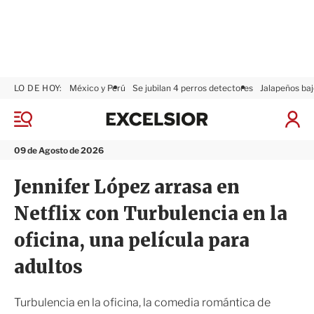
LO DE HOY:
México y Perú
Se jubilan 4 perros detectores
Jalapeños baj
E
x
M
I
c
e
n
n
e
i
09 de Agosto de 2026
ú
l
c
s
i
Jennifer López arrasa en
i
a
o
r
Netflix con Turbulencia en la
r
S
e
oficina, una película para
s
i
adultos
ó
n
Turbulencia en la oficina, la comedia romántica de