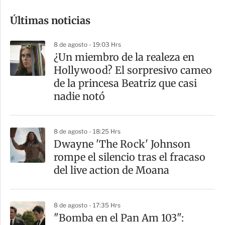
o
Últimas noticias
m
p
8 de agosto - 19:03 Hrs
a
¿Un miembro de la realeza en
r
Hollywood? El sorpresivo cameo
t
de la princesa Beatriz que casi
i
nadie notó
r
8 de agosto - 18:25 Hrs
Dwayne 'The Rock' Johnson
rompe el silencio tras el fracaso
del live action de Moana
8 de agosto - 17:35 Hrs
"Bomba en el Pan Am 103":