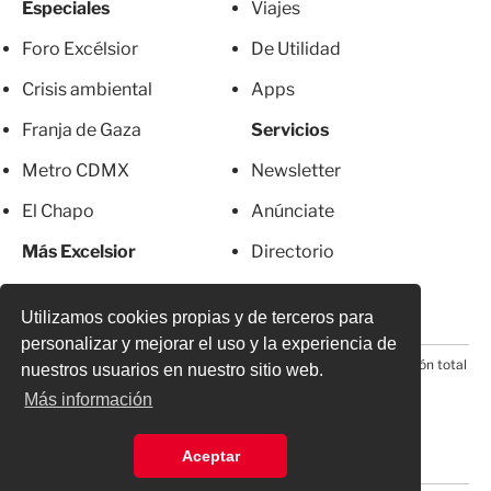
Especiales
Viajes
Foro Excélsior
De Utilidad
Crisis ambiental
Apps
Franja de Gaza
Servicios
Metro CDMX
Newsletter
El Chapo
Anúnciate
Más Excelsior
Directorio
Mujeres
Suscripciones
Utilizamos cookies propias y de terceros para
personalizar y mejorar el uso y la experiencia de
© 2026 Todos los derechos reservados. Prohibida la reproducción total
nuestros usuarios en nuestro sitio web.
o parcial, incluyendo cualquier medio electrónico*
Más información
Aceptar