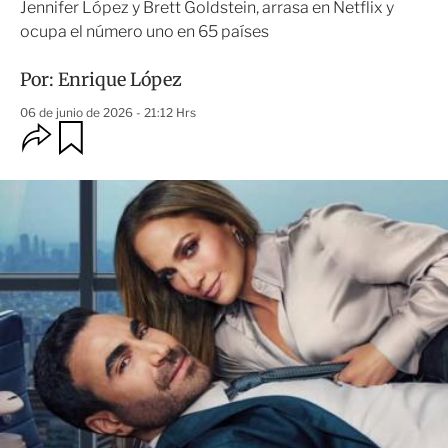
Jennifer López y Brett Goldstein, arrasa en Netflix y
ocupa el número uno en 65 países
Por:
Enrique López
06 de junio de 2026 - 21:12 Hrs
O
G
u
p
a
c
r
i
d
o
a
n
r
e
s
d
e
c
o
m
p
a
r
t