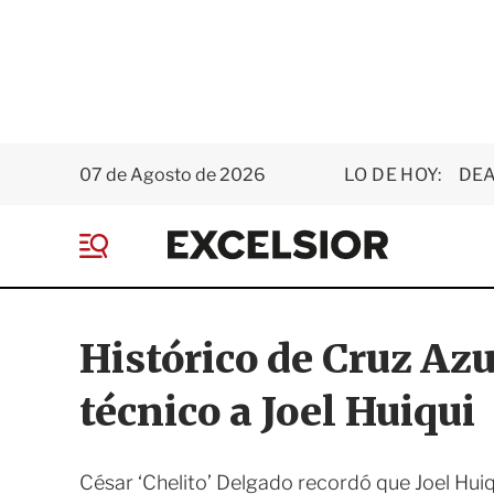
07 de Agosto de 2026
LO DE HOY:
DEA
E
x
M
c
e
e
n
l
ú
s
Histórico de Cruz Azu
i
o
técnico a Joel Huiqui
r
César ‘Chelito’ Delgado recordó que Joel Huiq