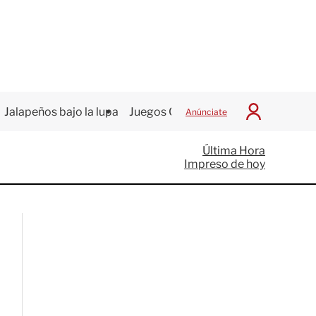
Jalapeños bajo la lupa
Juegos Centroamericanos
Anúnciate
I
n
i
Última Hora
c
Impreso de hoy
i
a
r
S
e
s
i
ó
n