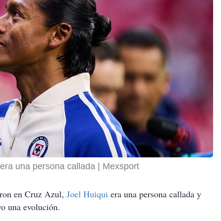
 era una persona callada
Mexsport
ieron en Cruz Azul,
Joel Huiqui
era una persona callada y
vo una evolución.