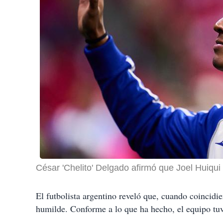
César 'Chelito' Delgado afirmó que Joel Huiqui
El futbolista argentino reveló que, cuando coincid
humilde. Conforme a lo que ha hecho, el equipo tu