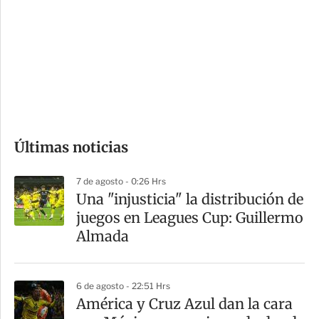
n
a
e
r
s
d
e
c
o
Últimas noticias
m
p
7 de agosto - 0:26 Hrs
a
Una "injusticia" la distribución de
r
juegos en Leagues Cup: Guillermo
t
Almada
i
r
6 de agosto - 22:51 Hrs
América y Cruz Azul dan la cara