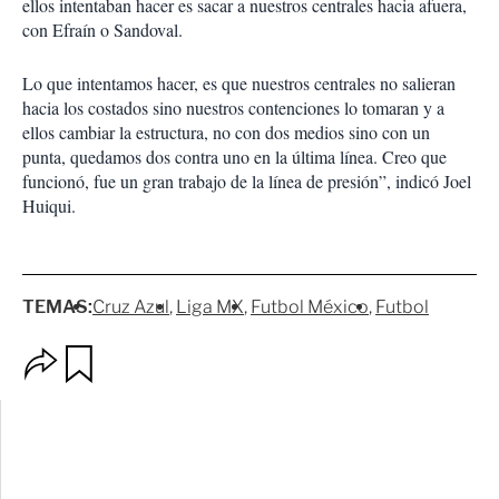
ellos intentaban hacer es sacar a nuestros centrales hacia afuera,
con Efraín o Sandoval.
Lo que intentamos hacer, es que nuestros centrales no salieran
hacia los costados sino nuestros contenciones lo tomaran y a
ellos cambiar la estructura, no con dos medios sino con un
punta, quedamos dos contra uno en la última línea. Creo que
funcionó, fue un gran trabajo de la línea de presión”, indicó Joel
Huiqui.
TEMAS:
Cruz Azul
Liga MX
Futbol México
Futbol
O
G
p
u
c
a
i
r
o
d