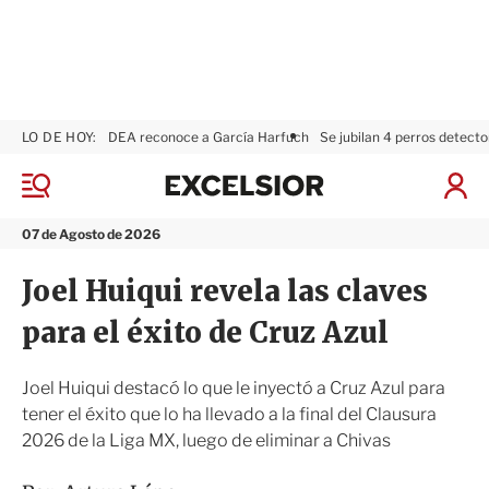
LO DE HOY:
DEA reconoce a García Harfuch
Se jubilan 4 perros detecto
E
x
M
I
c
e
n
n
e
i
07 de Agosto de 2026
ú
l
c
s
i
Joel Huiqui revela las claves
i
a
o
r
para el éxito de Cruz Azul
r
S
e
s
Joel Huiqui destacó lo que le inyectó a Cruz Azul para
i
tener el éxito que lo ha llevado a la final del Clausura
ó
2026 de la Liga MX, luego de eliminar a Chivas
n