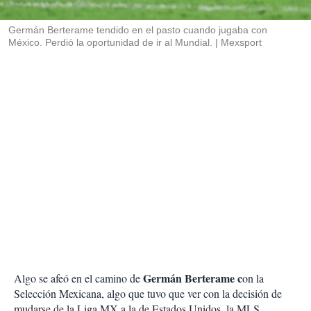
i
r
Germán Berterame tendido en el pasto cuando jugaba con
México. Perdió la oportunidad de ir al Mundial.
Mexsport
Germán Berterame c
Algo se afeó en el camino de
on la
Selección Mexicana, algo que tuvo que ver con la decisión de
mudarse de la Liga MX a la de Estados Unidos, la MLS,