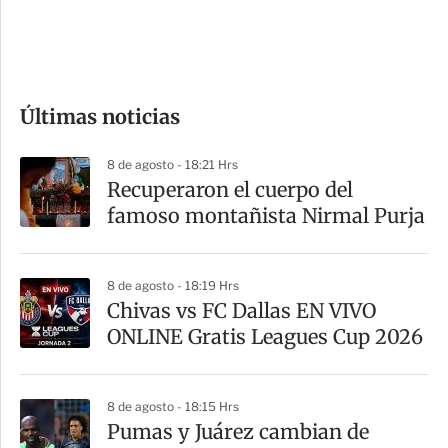
d
e
c
o
Últimas noticias
m
p
8 de agosto - 18:21 Hrs
a
Recuperaron el cuerpo del
r
famoso montañista Nirmal Purja
t
i
8 de agosto - 18:19 Hrs
r
Chivas vs FC Dallas EN VIVO
ONLINE Gratis Leagues Cup 2026
8 de agosto - 18:15 Hrs
Pumas y Juárez cambian de