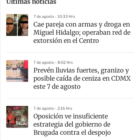
Últimas noticias
m
p
7 de agosto - 10:33 Hrs
a
Cae pareja con armas y droga en
r
Miguel Hidalgo; operaban red de
t
extorsión en el Centro
i
r
7 de agosto - 8:02 Hrs
Prevén lluvias fuertes, granizo y
posible caída de ceniza en CDMX
este 7 de agosto
7 de agosto - 2:16 Hrs
Oposición ve insuficiente
estrategia del gobierno de
Brugada contra el despojo