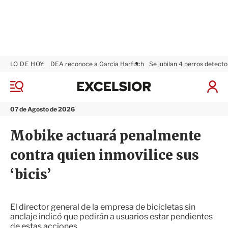
LO DE HOY:
DEA reconoce a García Harfuch
Se jubilan 4 perros detecto
E
x
M
I
c
e
n
n
e
i
07 de Agosto de 2026
ú
l
c
s
i
Mobike actuará penalmente
i
a
o
r
contra quien inmovilice sus
r
S
e
‘bicis’
s
i
ó
n
El director general de la empresa de bicicletas sin
anclaje indicó que pedirán a usuarios estar pendientes
de estas acciones