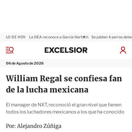
LO DE HOY:
La DEA reconoce a García Harfuch
Se jubilan 4 perros dete
E
x
M
I
c
e
n
n
e
i
06 de Agosto de 2026
ú
l
c
s
i
William Regal se confiesa fan
i
a
o
r
de la lucha mexicana
r
S
e
s
El manager de NXT, reconoció el gran nivel que tienen
i
todos los luchadores mexicanos a los que ha conocido
ó
n
Por:
Alejandro Zúñiga