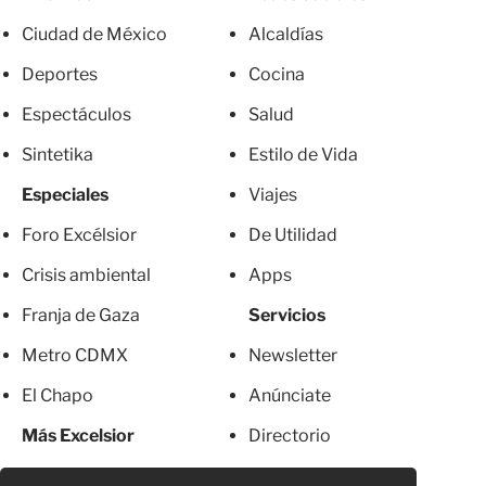
Ciudad de México
Alcaldías
Deportes
Cocina
Espectáculos
Salud
Sintetika
Estilo de Vida
Especiales
Viajes
Foro Excélsior
De Utilidad
Crisis ambiental
Apps
Franja de Gaza
Servicios
Metro CDMX
Newsletter
El Chapo
Anúnciate
Más Excelsior
Directorio
Mujeres
Suscripciones