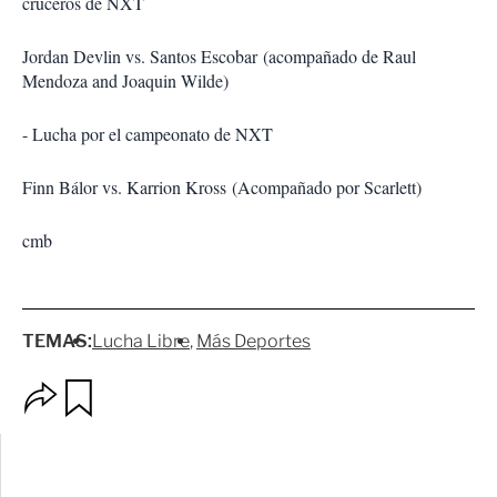
cruceros de NXT
Jordan Devlin vs. Santos Escobar (acompañado de Raul
Mendoza and Joaquin Wilde)
- Lucha por el campeonato de NXT
Finn Bálor vs. Karrion Kross (Acompañado por Scarlett)
cmb
TEMAS:
Lucha Libre
Más Deportes
O
G
p
u
c
a
i
r