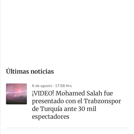
o
d
n
a
e
r
s
d
e
c
o
Últimas noticias
m
p
6 de agosto - 17:58 Hrs
a
¡VIDEO! Mohamed Salah fue
r
presentado con el Trabzonspor
t
de Turquía ante 30 mil
i
espectadores
r