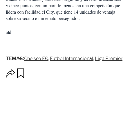
y cinco puntos, con un partido menos, en una competición que
lidera con facilidad el City, que tiene 14 unidades de ventaja
sobre su vecino e inmediato perseguidor.
ald
TEMAS:
Chelsea FC
Futbol Internacional
Liga Premier
O
G
p
u
c
a
i
r
o
d
n
a
e
r
s