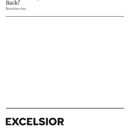
Excelsior
Excelsior