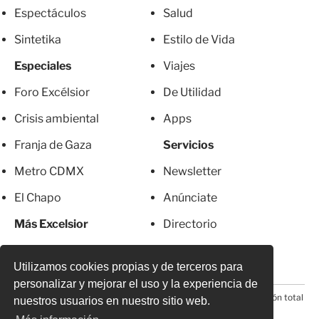
Espectáculos
Salud
Sintetika
Estilo de Vida
Especiales
Viajes
Foro Excélsior
De Utilidad
Crisis ambiental
Apps
Franja de Gaza
Servicios
Metro CDMX
Newsletter
El Chapo
Anúnciate
Más Excelsior
Directorio
Mujeres
Suscripciones
Utilizamos cookies propias y de terceros para
personalizar y mejorar el uso y la experiencia de
© 2026 Todos los derechos reservados. Prohibida la reproducción total
nuestros usuarios en nuestro sitio web.
o parcial, incluyendo cualquier medio electrónico*