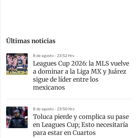
d
e
c
o
Últimas noticias
m
p
8 de agosto - 23:52 Hrs
a
Leagues Cup 2026: la MLS vuelve
r
a dominar a la Liga MX y Juárez
t
sigue de líder entre los
i
mexicanos
r
8 de agosto - 23:50 Hrs
Toluca pierde y complica su pase
en Leagues Cup; Esto necesitaría
para estar en Cuartos