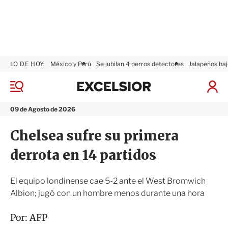
LO DE HOY:
México y Perú
Se jubilan 4 perros detectores
Jalapeños baj
E
x
M
I
c
e
n
n
e
i
09 de Agosto de 2026
ú
l
c
s
i
Chelsea sufre su primera
i
a
o
r
derrota en 14 partidos
r
S
e
s
El equipo londinense cae 5-2 ante el West Bromwich
i
Albion; jugó con un hombre menos durante una hora
ó
n
Por:
AFP