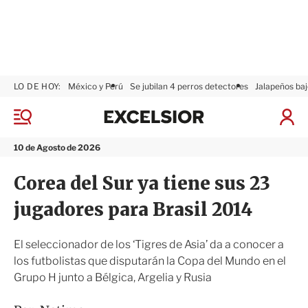
LO DE HOY:
México y Perú
Se jubilan 4 perros detectores
Jalapeños baj
E
x
M
I
c
e
n
n
e
i
10 de Agosto de 2026
ú
l
c
s
i
Corea del Sur ya tiene sus 23
i
a
o
r
jugadores para Brasil 2014
r
S
e
s
El seleccionador de los ‘Tigres de Asia’ da a conocer a
i
los futbolistas que disputarán la Copa del Mundo en el
ó
Grupo H junto a Bélgica, Argelia y Rusia
n