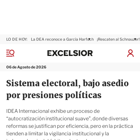
LO DE HOY:
La DEA reconoce a García Harfuch
¡Rescaten al Schnauzer!
E
x
M
I
c
e
n
n
e
i
06 de Agosto de 2026
ú
l
c
s
i
Sistema electoral, bajo asedio
i
a
o
r
por presiones políticas
r
S
e
s
IDEA Internacional exhibe un proceso de
i
“autocratización institucional suave”, donde diversas
ó
reformas se justifican por eficiencia, pero en la práctica
n
tienden a limitar la vigilancia institucional y la