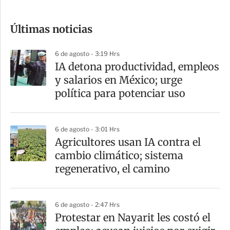
c
o
Últimas noticias
m
p
6 de agosto - 3:19 Hrs
a
IA detona productividad, empleos
r
y salarios en México; urge
t
política para potenciar uso
i
r
6 de agosto - 3:01 Hrs
Agricultores usan IA contra el
cambio climático; sistema
regenerativo, el camino
6 de agosto - 2:47 Hrs
Protestar en Nayarit les costó el