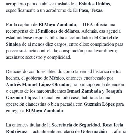
Estados Unidos
aeropuerto para de ahí ser trasladado a
,
El Paso, Texas
específicamente a un aeródromo de
.
El Mayo Zambada
DEA
Por la captura de
, la
ofrecía una
15 millones de dólares
recompensa de
. Además, esa agencia
Cártel de
estadunidense responsabilizaba al cofundador del
Sinaloa
de al menos diez cargos, entre ellos: conspiración para
poseer sustancia controlada; conspiración para lavar dinero;
asesinato; secuestro y complicidad.
De acuerdo con lo establecido como la verdad histórica de los
México
hechos, el gobierno de
, entonces encabezado por
Andrés Manuel López Obrador
, no participó en la detención
Ismael Zambada
Joaquín
o captura de los narcotraficantes
y
Guzmán López
. Lo cual, en todo caso, habría sido una
Guzmán López
operación clandestina o bien pactada con
para
El Mayo Zambada
entregar a
.
Secretaría de Seguridad
Rosa Icela
La entonces titular de la
,
Rodríguez
Gobernación
—actualmente secretaria de
—, afirmó