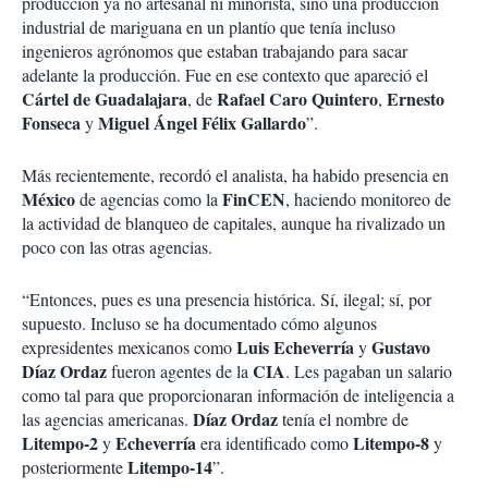
producción ya no artesanal ni minorista, sino una producción
industrial de mariguana en un plantío que tenía incluso
ingenieros agrónomos que estaban trabajando para sacar
adelante la producción. Fue en ese contexto que apareció el
Cártel de Guadalajara
Rafael Caro Quintero
Ernesto
, de
,
Fonseca
Miguel Ángel Félix Gallardo
y
”.
Más recientemente, recordó el analista, ha habido presencia en
México
FinCEN
de agencias como la
, haciendo monitoreo de
la actividad de blanqueo de capitales, aunque ha rivalizado un
poco con las otras agencias.
“Entonces, pues es una presencia histórica. Sí, ilegal; sí, por
supuesto. Incluso se ha documentado cómo algunos
Luis Echeverría
Gustavo
expresidentes mexicanos como
y
Díaz Ordaz
CIA
fueron agentes de la
. Les pagaban un salario
como tal para que proporcionaran información de inteligencia a
Díaz Ordaz
las agencias americanas.
tenía el nombre de
Litempo-2
Echeverría
Litempo-8
y
era identificado como
y
Litempo-14
posteriormente
”.