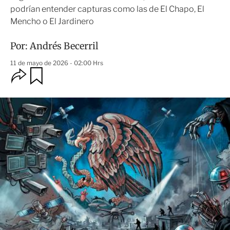
podrían entender capturas como las de El Chapo, El
Mencho o El Jardinero
Por:
Andrés Becerril
11 de mayo de 2026 - 02:00 Hrs
O
G
u
p
a
c
r
i
d
o
a
n
r
e
s
d
e
c
o
m
p
a
r
t