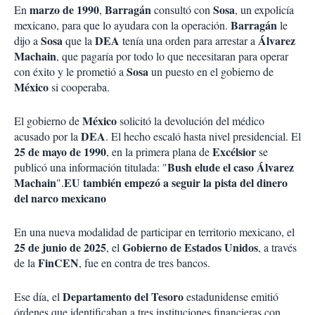
marzo de 1990
Barragán
Sosa
En
,
consultó con
, un expolicía
Barragán
mexicano, para que lo ayudara con la operación.
le
Sosa
DEA
Álvarez
dijo a
que la
tenía una orden para arrestar a
Machain
, que pagaría por todo lo que necesitaran para operar
Sosa
con éxito y le prometió a
un puesto en el gobierno de
México
si cooperaba.
México
El gobierno de
solicitó la devolución del médico
DEA
acusado por la
. El hecho escaló hasta nivel presidencial. El
25 de mayo de 1990
Excélsior
, en la primera plana de
se
Bush elude el caso Álvarez
publicó una información titulada: "
Machain
EU también empezó a seguir la pista del dinero
".
del narco mexicano
En una nueva modalidad de participar en territorio mexicano, el
25 de junio de 2025
Gobierno de Estados Unidos
, el
, a través
FinCEN
de la
, fue en contra de tres bancos.
Departamento del Tesoro
Ese día, el
estadunidense emitió
órdenes que identificaban a tres instituciones financieras con