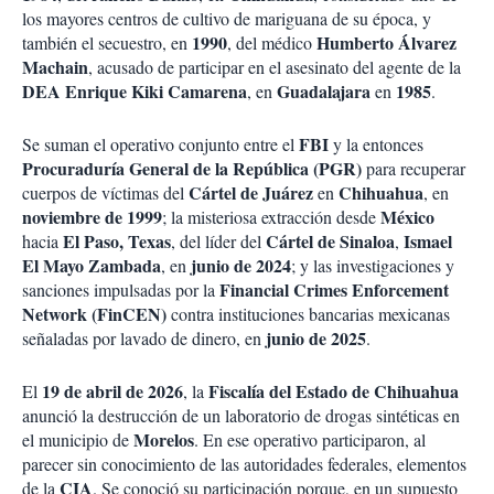
los mayores centros de cultivo de mariguana de su época, y
1990
Humberto Álvarez
también el secuestro, en
, del médico
Machain
, acusado de participar en el asesinato del agente de la
DEA
Enrique Kiki Camarena
Guadalajara
1985
, en
en
.
FBI
Se suman el operativo conjunto entre el
y la entonces
Procuraduría General de la República (PGR)
para recuperar
Cártel de Juárez
Chihuahua
cuerpos de víctimas del
en
, en
noviembre de 1999
México
; la misteriosa extracción desde
El Paso, Texas
Cártel de Sinaloa
Ismael
hacia
, del líder del
,
El Mayo Zambada
junio de 2024
, en
; y las investigaciones y
Financial Crimes Enforcement
sanciones impulsadas por la
Network (FinCEN)
contra instituciones bancarias mexicanas
junio de 2025
señaladas por lavado de dinero, en
.
19 de abril de 2026
Fiscalía del Estado de Chihuahua
El
, la
anunció la destrucción de un laboratorio de drogas sintéticas en
Morelos
el municipio de
. En ese operativo participaron, al
parecer sin conocimiento de las autoridades federales, elementos
CIA
de la
. Se conoció su participación porque, en un supuesto