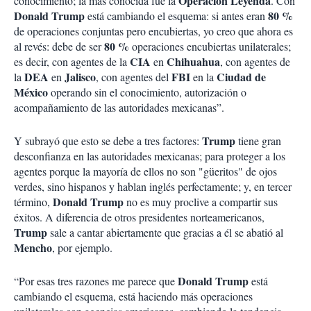
Operación Leyenda
conocimiento; la más conocida fue la
. Con
Donald Trump
80 %
está cambiando el esquema: si antes eran
de operaciones conjuntas pero encubiertas, yo creo que ahora es
80 %
al revés: debe de ser
operaciones encubiertas unilaterales;
CIA
Chihuahua
es decir, con agentes de la
en
, con agentes de
DEA
Jalisco
FBI
Ciudad de
la
en
, con agentes del
en la
México
operando sin el conocimiento, autorización o
acompañamiento de las autoridades mexicanas”.
Trump
Y subrayó que esto se debe a tres factores:
tiene gran
desconfianza en las autoridades mexicanas; para proteger a los
agentes porque la mayoría de ellos no son "güeritos" de ojos
verdes, sino hispanos y hablan inglés perfectamente; y, en tercer
Donald Trump
término,
no es muy proclive a compartir sus
éxitos. A diferencia de otros presidentes norteamericanos,
Trump
sale a cantar abiertamente que gracias a él se abatió al
Mencho
, por ejemplo.
Donald Trump
“Por esas tres razones me parece que
está
cambiando el esquema, está haciendo más operaciones