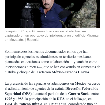
Joaquín El Chapo Guzmán Loera es escoltado tras ser
capturado en un operativo de inteligencia en el edificio Miramar,
en Mazatlán.
Especial
Son numerosos los hechos documentados en los que han
participado agencias estadunidenses en territorio mexicano,
planteadas en ocasiones como colaboración —y también como
intervenciones directas—, que se han convertido en elementos de
México-Estados Unidos
diatriba y choque de la relación
.
México
La presencia de las agencias estadunidenses en
va desde
Dirección Federal de
el adiestramiento de agentes de la extinta
Seguridad (DFS)
Guerra Sucia
durante el periodo de la
, entre
1975 y 1983
DEA
; la participación de la
en el hallazgo, en
1984
rancho Búfalo
Chihuahua
, del
, en
, considerado uno de