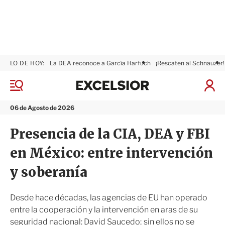
LO DE HOY:
La DEA reconoce a García Harfuch
¡Rescaten al Schnauzer!
E
x
M
I
c
e
n
n
e
i
06 de Agosto de 2026
ú
l
c
s
i
Presencia de la CIA, DEA y FBI
i
a
o
r
en México: entre intervención
r
S
e
y soberanía
s
i
ó
Desde hace décadas, las agencias de EU han operado
n
entre la cooperación y la intervención en aras de su
seguridad nacional: David Saucedo; sin ellos no se