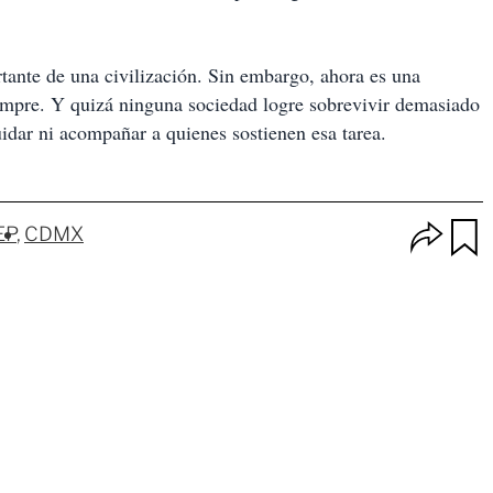
tante de una civilización. Sin embargo, ahora es una
iempre. Y quizá ninguna sociedad logre sobrevivir demasiado
idar ni acompañar a quienes sostienen esa tarea.
O
EP
CDMX
p
u
c
a
i
r
o
d
n
a
e
r
s
d