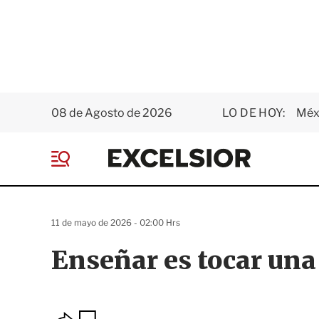
08 de Agosto de 2026
LO DE HOY:
Méxi
E
x
M
c
e
e
n
l
ú
s
11 de mayo de 2026 - 02:00 Hrs
i
o
Enseñar es tocar una
r
O
G