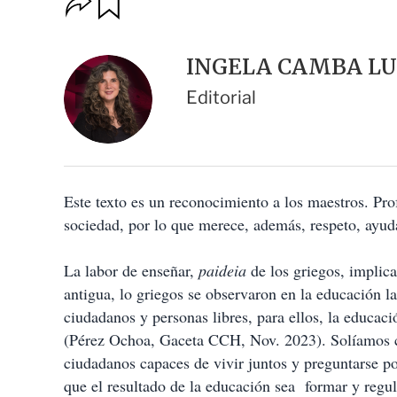
u
p
a
c
r
i
d
INGELA CAMBA L
o
a
n
r
Editorial
e
s
d
e
c
o
Este texto es un reconocimiento a los maestros. Pro
m
p
sociedad, por lo que merece, además, respeto, ayuda
a
r
t
La labor de enseñar,
paideia
de los griegos, implic
i
antigua, lo griegos se observaron en la educación 
r
ciudadanos y personas libres, para ellos, la educa
(Pérez Ochoa, Gaceta CCH, Nov. 2023). Solíamos c
ciudadanos capaces de vivir juntos y preguntarse po
que el resultado de la educación sea
formar y regu