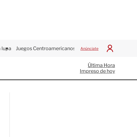
 lupa
Juegos Centroamericanos
Anúnciate
I
n
i
Última Hora
c
Impreso de hoy
i
a
r
S
e
s
i
ó
n