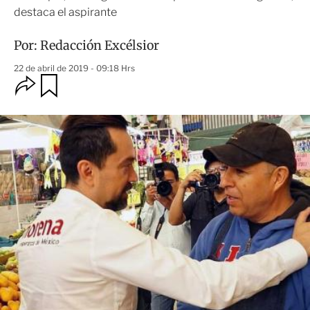
destaca el aspirante
Por:
Redacción Excélsior
22 de abril de 2019 - 09:18 Hrs
O
G
u
p
a
c
r
i
d
o
a
n
r
e
s
d
e
c
o
m
p
a
r
t
i