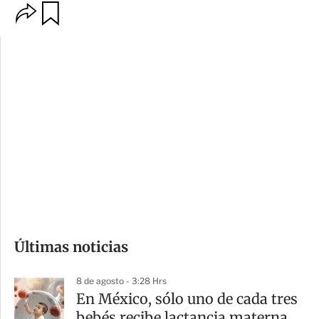
O
G
p
u
c
a
i
r
o
d
n
a
e
r
s
d
e
c
o
Últimas noticias
m
p
8 de agosto - 3:28 Hrs
a
En México, sólo uno de cada tres
r
bebés recibe lactancia materna