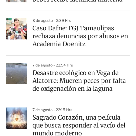
t
i
8 de agosto - 2:39 Hrs
r
Caso Dafne: FGJ Tamaulipas
rechaza denuncias por abusos en
Academia Doenitz
7 de agosto - 22:54 Hrs
Desastre ecológico en Vega de
Alatorre: Mueren peces por falta
de oxigenación en la laguna
7 de agosto - 22:15 Hrs
Sagrado Corazón, una película
que busca responder al vacío del
mundo moderno