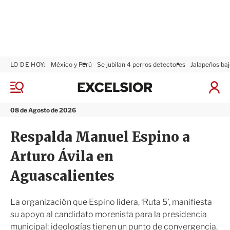
LO DE HOY:
México y Perú
Se jubilan 4 perros detectores
Jalapeños baj
E
x
M
I
c
e
n
n
e
i
08 de Agosto de 2026
ú
l
c
s
i
Respalda Manuel Espino a
i
a
o
r
Arturo Ávila en
r
S
e
Aguascalientes
s
i
ó
La organización que Espino lidera, ‘Ruta 5’, manifiesta
n
su apoyo al candidato morenista para la presidencia
municipal; ideologías tienen un punto de convergencia,