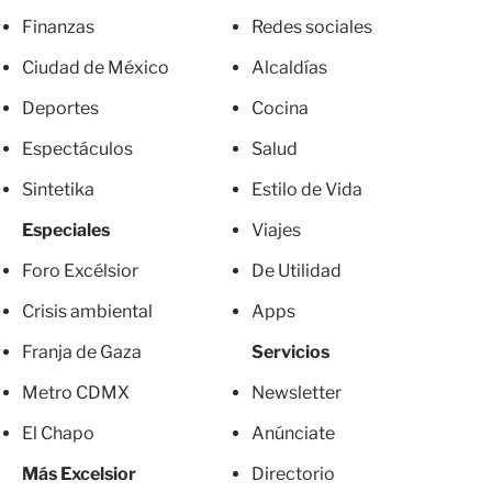
Finanzas
Redes sociales
Ciudad de México
Alcaldías
Deportes
Cocina
Espectáculos
Salud
Sintetika
Estilo de Vida
Especiales
Viajes
Foro Excélsior
De Utilidad
Crisis ambiental
Apps
Franja de Gaza
Servicios
Metro CDMX
Newsletter
El Chapo
Anúnciate
Más Excelsior
Directorio