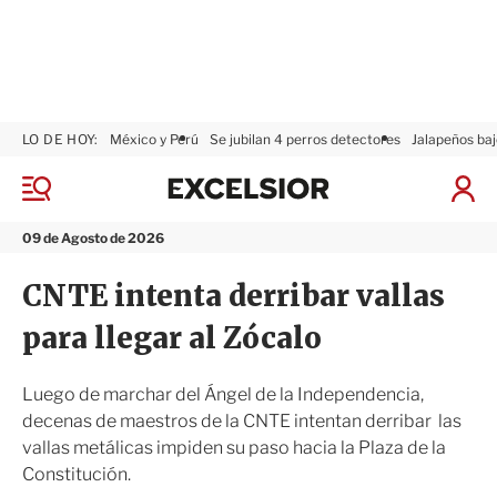
LO DE HOY:
México y Perú
Se jubilan 4 perros detectores
Jalapeños baj
E
x
M
I
c
e
n
n
e
i
09 de Agosto de 2026
ú
l
c
s
i
CNTE intenta derribar vallas
i
a
o
r
para llegar al Zócalo
r
S
e
s
Luego de marchar del Ángel de la Independencia,
i
decenas de maestros de la CNTE intentan derribar las
ó
vallas metálicas impiden su paso hacia la Plaza de la
n
Constitución.