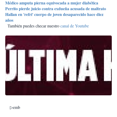
Médico amputa pierna equivocada a mujer diabética
Perrito pierde juicio contra exdueña acusada de maltrato
Hallan en 'refri' cuerpo de joven desaparecido hace diez
años
También puedes checar nuestro
canal de Youtube
▷emb