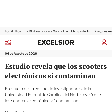
LO DE HOY:
La DEA reconoce a García Harfuch
Gastélum
Dragones m
E
x
M
I
c
e
n
n
e
i
06 de Agosto de 2026
ú
l
c
s
i
Estudio revela que los scooters
i
a
o
r
electrónicos sí contaminan
r
S
e
s
El estudio de un equipo de investigadores de la
i
Universidad Estatal de Carolina del Norte reveló que
ó
los scooters electrónicos sí contaminan
n