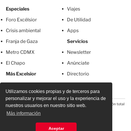
Especiales
Viajes
Foro Excélsior
De Utilidad
Crisis ambiental
Apps
Franja de Gaza
Servicios
Metro CDMX
Newsletter
El Chapo
Anúnciate
Más Excelsior
Directorio
Mujeres
Suscripciones
Utilizamos cookies propias y de terceros para
personalizar y mejorar el uso y la experiencia de
© 2026 Todos los derechos reservados. Prohibida la reproducción total
nuestros usuarios en nuestro sitio web.
o parcial, incluyendo cualquier medio electrónico*
Más información
Aceptar