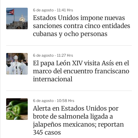
p
6 de agosto - 11:41 Hrs
a
Estados Unidos impone nuevas
r
sanciones contra cinco entidades
t
cubanas y ocho personas
i
r
6 de agosto - 11:27 Hrs
El papa León XIV visita Asís en el
marco del encuentro franciscano
internacional
6 de agosto - 10:58 Hrs
Alerta en Estados Unidos por
brote de salmonela ligada a
jalapeños mexicanos; reportan
345 casos