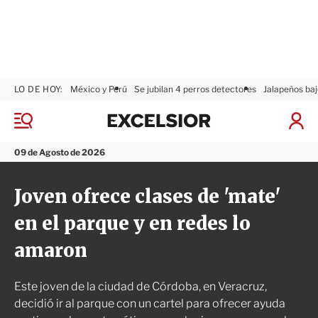
LO DE HOY:
México y Perú
Se jubilan 4 perros detectores
Jalapeños baj
E
x
M
I
c
e
n
n
e
i
09 de Agosto de 2026
ú
l
c
s
i
Joven ofrece clases de 'mate'
i
a
o
r
en el parque y en redes lo
r
S
e
amaron
s
i
ó
Este joven de la ciudad de Córdoba, en Veracruz,
n
decidió ir al parque con un cartel para ofrecer ayuda