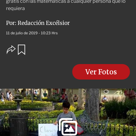
gratis con las matemáticas a cualquier persona que lo
requiera
Por:
Redacción Excélsior
11 de julio de 2019 - 10:23 Hrs
O
G
u
p
a
c
r
i
d
o
Ver Fotos
a
n
r
e
s
d
e
c
o
m
p
a
r