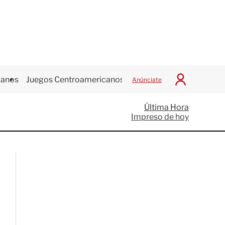
canos
Juegos Centroamericanos
Anúnciate
I
n
i
Última Hora
c
Impreso de hoy
i
a
r
S
e
s
i
ó
n