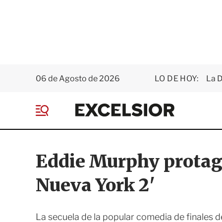
06 de Agosto de 2026
LO DE HOY:
La D
E
x
M
c
e
e
n
l
ú
s
Eddie Murphy protag
i
o
Nueva York 2'
r
La secuela de la popular comedia de finales d