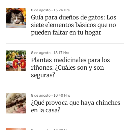
p
8 de agosto - 15:24 Hrs
a
Guía para dueños de gatos: Los
r
siete elementos básicos que no
t
pueden faltar en tu hogar
i
r
8 de agosto - 13:17 Hrs
Plantas medicinales para los
riñones: ¿Cuáles son y son
seguras?
8 de agosto - 10:49 Hrs
¿Qué provoca que haya chinches
en la casa?