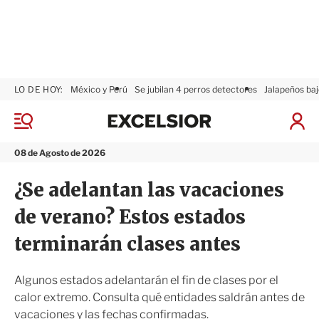
LO DE HOY:
México y Perú
Se jubilan 4 perros detectores
Jalapeños baj
E
x
M
I
c
e
n
n
e
i
08 de Agosto de 2026
ú
l
c
s
i
¿Se adelantan las vacaciones
i
a
o
r
de verano? Estos estados
r
S
e
terminarán clases antes
s
i
ó
Algunos estados adelantarán el fin de clases por el
n
calor extremo. Consulta qué entidades saldrán antes de
vacaciones y las fechas confirmadas.