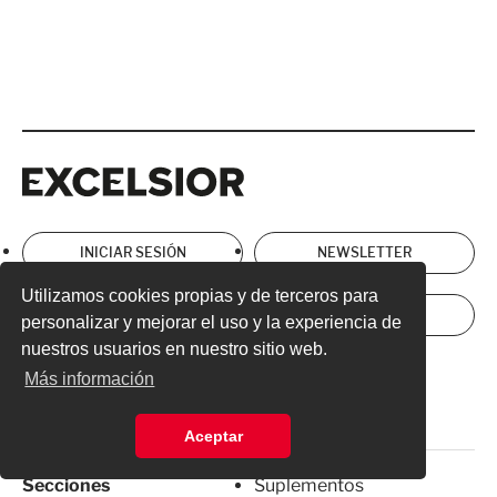
Excelsior
Excelsior
INICIAR SESIÓN
NEWSLETTER
Utilizamos cookies propias y de terceros para
ANÚNCIATE
SUSCRÍBETE
personalizar y mejorar el uso y la experiencia de
nuestros usuarios en nuestro sitio web.
Directorio
Términos y Condiciones
Más información
Aviso de Privacidad
Aceptar
Secciones
Suplementos