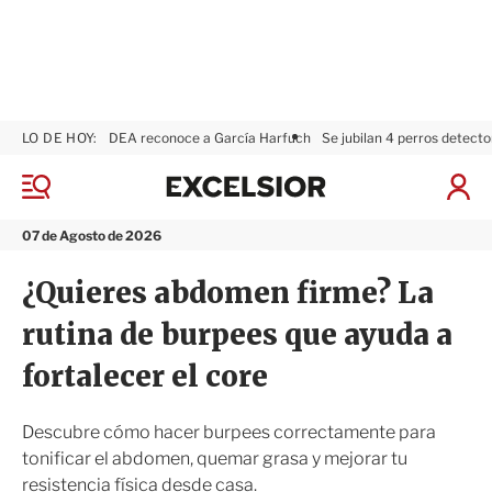
LO DE HOY:
DEA reconoce a García Harfuch
Se jubilan 4 perros detecto
E
x
M
I
c
e
n
n
e
i
07 de Agosto de 2026
ú
l
c
s
i
¿Quieres abdomen firme? La
i
a
o
r
rutina de burpees que ayuda a
r
S
e
fortalecer el core
s
i
ó
Descubre cómo hacer burpees correctamente para
n
tonificar el abdomen, quemar grasa y mejorar tu
resistencia física desde casa.