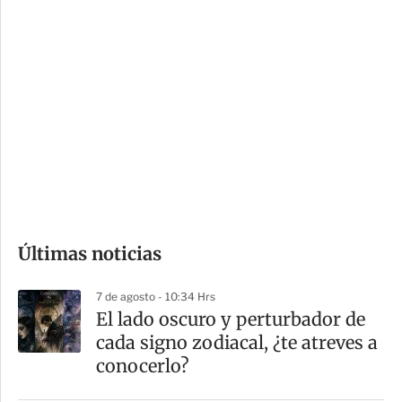
c
a
i
r
o
d
n
a
e
r
s
d
e
c
o
Últimas noticias
m
p
7 de agosto - 10:34 Hrs
a
El lado oscuro y perturbador de
r
cada signo zodiacal, ¿te atreves a
t
conocerlo?
i