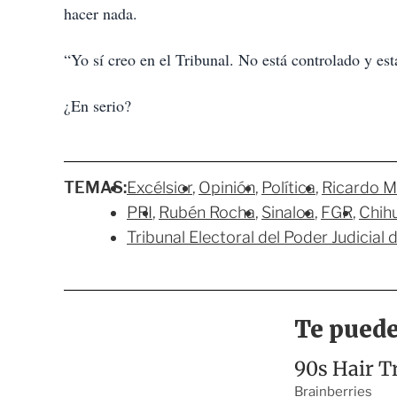
hacer nada.
“Yo sí creo en el Tribunal. No está controlado y es
¿En serio?
TEMAS:
Excélsior
Opinión
Política
Ricardo M
PRI
Rubén Rocha
Sinaloa
FGR
Chih
Tribunal Electoral del Poder Judicial 