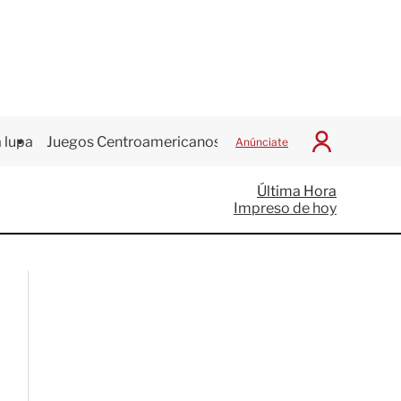
 lupa
Juegos Centroamericanos
Anúnciate
I
n
i
Última Hora
c
Impreso de hoy
i
a
r
S
e
s
i
ó
n