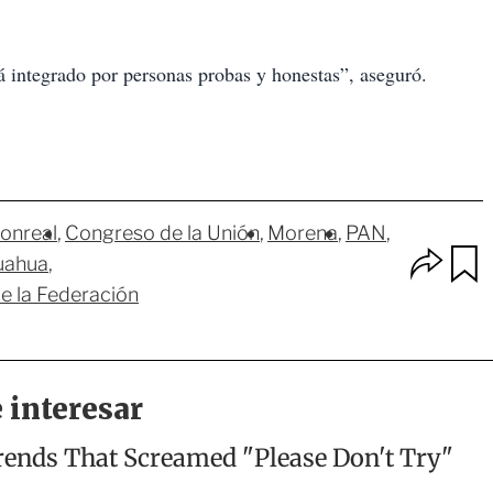
tá integrado por personas probas y honestas”, aseguró.
onreal
Congreso de la Unión
Morena
PAN
O
uahua
p
u
de la Federación
c
a
i
r
o
d
n
a
e
r
s