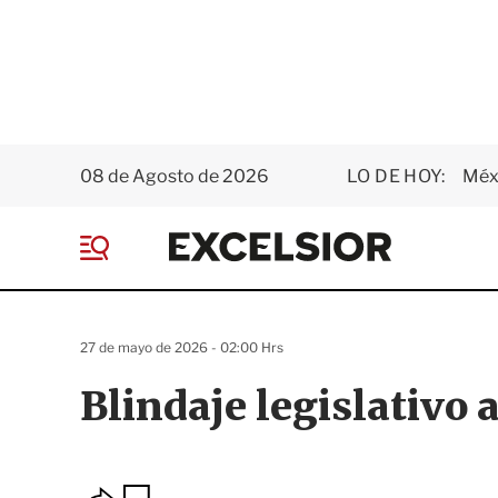
08 de Agosto de 2026
LO DE HOY:
Méxi
E
x
M
c
e
e
n
l
ú
s
27 de mayo de 2026 - 02:00 Hrs
i
o
Blindaje legislativo 
r
O
G