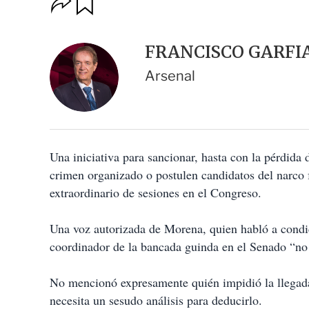
u
p
a
c
r
i
d
FRANCISCO GARFI
o
a
n
r
Arsenal
e
s
d
e
c
o
Una iniciativa para sancionar, hasta con la pérdida 
m
p
crimen organizado o postulen candidatos del narco
a
extraordinario de sesiones en el Congreso.
r
t
i
Una voz autorizada de Morena, quien habló a condic
r
coordinador de la bancada guinda en el Senado “n
No mencionó expresamente quién impidió la llegada 
necesita un sesudo análisis para deducirlo.