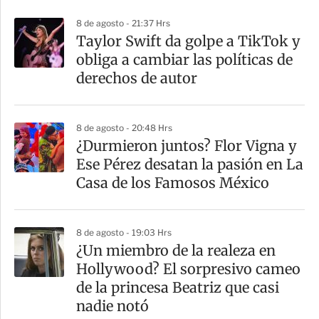
p
8 de agosto - 21:37 Hrs
a
Taylor Swift da golpe a TikTok y
r
obliga a cambiar las políticas de
t
derechos de autor
i
r
8 de agosto - 20:48 Hrs
¿Durmieron juntos? Flor Vigna y
Ese Pérez desatan la pasión en La
Casa de los Famosos México
8 de agosto - 19:03 Hrs
¿Un miembro de la realeza en
Hollywood? El sorpresivo cameo
de la princesa Beatriz que casi
nadie notó