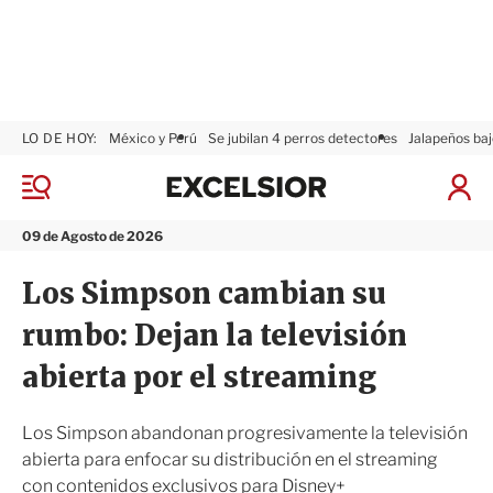
LO DE HOY:
México y Perú
Se jubilan 4 perros detectores
Jalapeños baj
E
x
M
I
c
e
n
n
e
i
09 de Agosto de 2026
ú
l
c
s
i
Los Simpson cambian su
i
a
o
r
rumbo: Dejan la televisión
r
S
e
abierta por el streaming
s
i
ó
Los Simpson abandonan progresivamente la televisión
n
abierta para enfocar su distribución en el streaming
con contenidos exclusivos para Disney+