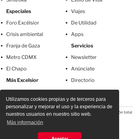
Especiales
Viajes
Foro Excélsior
De Utilidad
Crisis ambiental
Apps
Franja de Gaza
Servicios
Metro CDMX
Newsletter
El Chapo
Anúnciate
Más Excelsior
Directorio
Mujeres
Suscripciones
Utilizamos cookies propias y de terceros para
personalizar y mejorar el uso y la experiencia de
© 2026 Todos los derechos reservados. Prohibida la reproducción total
nuestros usuarios en nuestro sitio web.
o parcial, incluyendo cualquier medio electrónico*
Más información
Aceptar