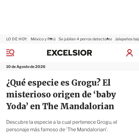
LO DE HOY:
México y Perú
Se jubilan 4 perros detectores
Jalapeños baj
E
x
M
I
c
e
n
n
e
i
10 de Agosto de 2026
ú
l
c
s
i
¿Qué especie es Grogu? El
i
a
o
r
misterioso origen de ‘baby
r
S
e
Yoda’ en The Mandalorian
s
i
ó
Descubre la especie a la cual pertenece Grogu, el
n
personaje más famoso de 'The Mandalorian'.