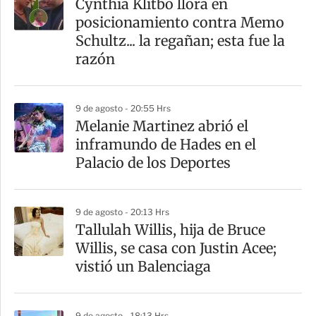
Cynthia Klitbo llora en
r
posicionamiento contra Memo
t
Schultz... la regañan; esta fue la
i
razón
r
9 de agosto - 20:55 Hrs
Melanie Martinez abrió el
inframundo de Hades en el
Palacio de los Deportes
9 de agosto - 20:13 Hrs
Tallulah Willis, hija de Bruce
Willis, se casa con Justin Acee;
vistió un Balenciaga
9 de agosto - 18:13 Hrs