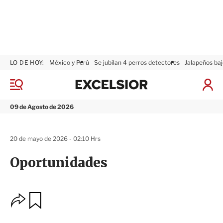
LO DE HOY:
México y Perú
Se jubilan 4 perros detectores
Jalapeños baj
E
x
M
I
c
e
n
n
e
i
09 de Agosto de 2026
ú
l
c
s
i
i
a
20 de mayo de 2026 - 02:10 Hrs
o
r
r
S
Oportunidades
e
s
i
ó
O
G
n
u
p
a
c
r