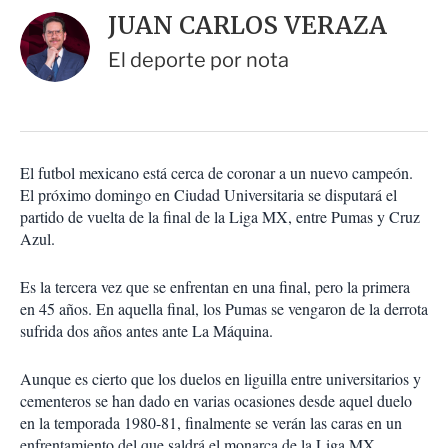
i
d
JUAN CARLOS VERAZA
o
a
n
r
El deporte por nota
e
s
d
e
c
o
El futbol mexicano está cerca de coronar a un nuevo campeón.
m
El próximo domingo en Ciudad Universitaria se disputará el
p
a
partido de vuelta de la final de la Liga MX, entre Pumas y Cruz
r
Azul.
t
i
Es la tercera vez que se enfrentan en una final, pero la primera
r
en 45 años. En aquella final, los Pumas se vengaron de la derrota
sufrida dos años antes ante La Máquina.
Aunque es cierto que los duelos en liguilla entre universitarios y
cementeros se han dado en varias ocasiones desde aquel duelo
en la temporada 1980-81, finalmente se verán las caras en un
enfrentamiento del que saldrá el monarca de la Liga MX.