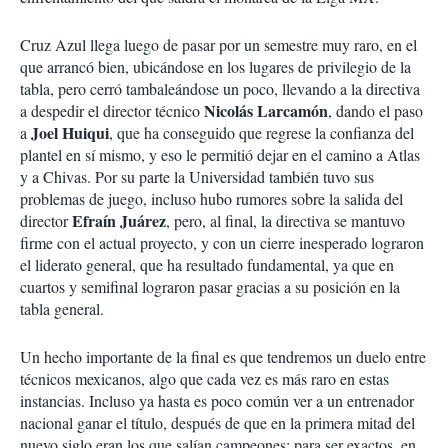
Cruz Azul llega luego de pasar por un semestre muy raro, en el
que arrancó bien, ubicándose en los lugares de privilegio de la
tabla, pero cerró tambaleándose un poco, llevando a la directiva
Nicolás Larcamón
a despedir el director técnico
, dando el paso
Joel Huiqui
a
, que ha conseguido que regrese la confianza del
plantel en sí mismo, y eso le permitió dejar en el camino a Atlas
y a Chivas. Por su parte la Universidad también tuvo sus
problemas de juego, incluso hubo rumores sobre la salida del
Efraín Juárez
director
, pero, al final, la directiva se mantuvo
firme con el actual proyecto, y con un cierre inesperado lograron
el liderato general, que ha resultado fundamental, ya que en
cuartos y semifinal lograron pasar gracias a su posición en la
tabla general.
Un hecho importante de la final es que tendremos un duelo entre
técnicos mexicanos, algo que cada vez es más raro en estas
instancias. Incluso ya hasta es poco común ver a un entrenador
nacional ganar el título, después de que en la primera mitad del
nuevo siglo eran los que salían campeones: para ser exactos, en