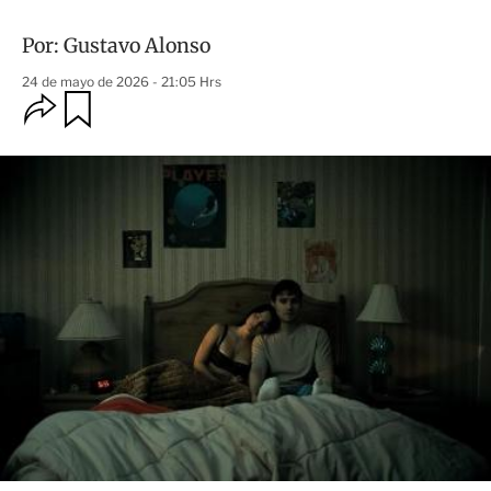
Por:
Gustavo Alonso
24 de mayo de 2026 - 21:05 Hrs
O
G
u
p
a
c
r
i
d
o
a
n
r
e
s
d
e
c
o
m
p
a
r
t
i
r