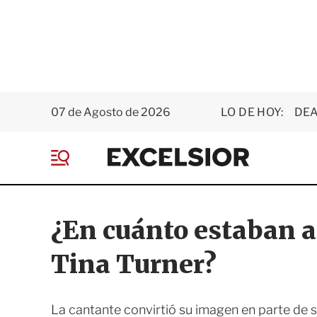
07 de Agosto de 2026
LO DE HOY:
DEA
E
x
M
c
e
e
n
l
ú
s
¿En cuánto estaban a
i
o
Tina Turner?
r
La cantante convirtió su imagen en parte de 