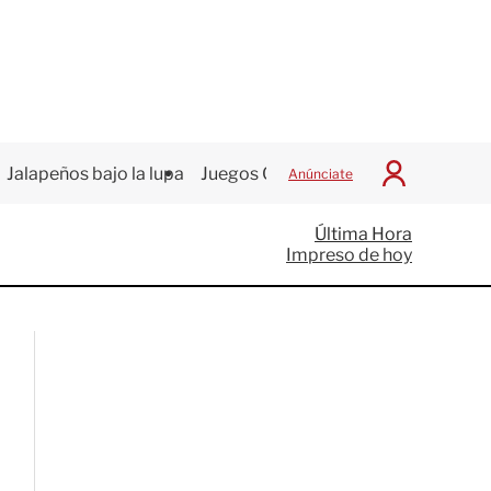
Jalapeños bajo la lupa
Juegos Centroamericanos
Anúnciate
I
n
i
Última Hora
c
Impreso de hoy
i
a
r
S
e
s
i
ó
n