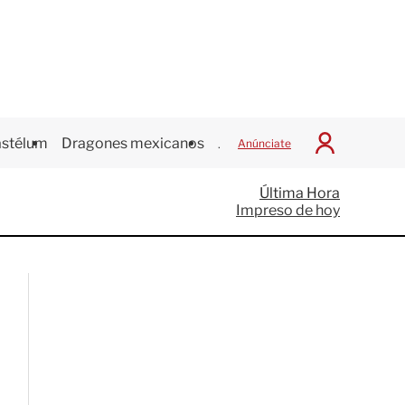
stélum
Dragones mexicanos
Juegos Centroamericanos
Anúnciate
I
n
i
Última Hora
c
Impreso de hoy
i
a
r
S
e
s
i
ó
n