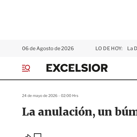
06 de Agosto de 2026
LO DE HOY:
La D
E
x
M
c
e
e
n
l
ú
s
24 de mayo de 2026 - 02:00 Hrs
i
o
La anulación, un bú
r
O
G