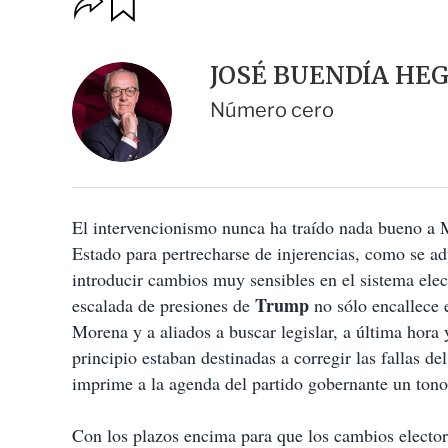
u
p
a
c
r
i
d
JOSÉ BUENDÍA HE
o
a
n
r
Número cero
e
s
d
e
c
o
El intervencionismo nunca ha traído nada bueno a M
m
p
Estado para pertrecharse de injerencias, como se adv
a
introducir cambios muy sensibles en el sistema ele
r
t
Trump
escalada de presiones de
no sólo encallece 
i
Morena y a aliados a buscar legislar, a última hora 
r
principio estaban destinadas a corregir las fallas de
imprime a la agenda del partido gobernante un tono
Con los plazos encima para que los cambios elector