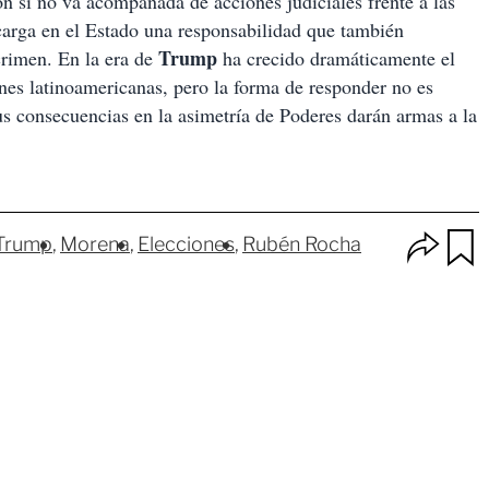
n si no va acompañada de acciones judiciales frente a las
scarga en el Estado una responsabilidad que también
Trump
 crimen. En la era de
ha crecido dramáticamente el
nes latinoamericanas, pero la forma de responder no es
us consecuencias en la asimetría de Poderes darán armas a la
O
Trump
Morena
Elecciones
Rubén Rocha
p
u
c
a
i
r
o
d
n
a
e
r
s
d