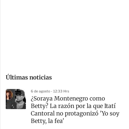
i
r
o
d
n
a
e
r
s
d
e
c
o
Últimas noticias
m
p
6 de agosto - 12:33 Hrs
a
¿Soraya Montenegro como
r
Betty? La razón por la que Itatí
t
Cantoral no protagonizó 'Yo soy
i
Betty, la fea'
r