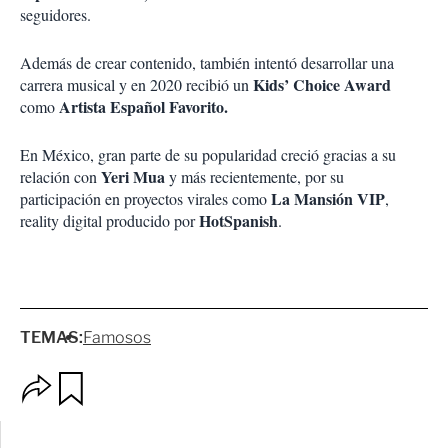
seguidores.
Además de crear contenido, también intentó desarrollar una
Kids’ Choice Award
carrera musical y en 2020 recibió un
Artista Español Favorito.
como
En México, gran parte de su popularidad creció gracias a su
Yeri Mua
relación con
y más recientemente, por su
La Mansión VIP
participación en proyectos virales como
,
HotSpanish
reality digital producido por
.
TEMAS:
Famosos
O
G
p
u
c
a