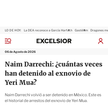
LO DE HOY:
La DEA reconoce a García Harfuch
Gastélum
Dragones m
E
x
M
I
c
e
n
n
e
i
06 de Agosto de 2026
ú
l
c
s
i
Naim Darrechi: ¿cuántas veces
i
a
o
r
han detenido al exnovio de
r
S
e
Yeri Mua?
s
i
ó
Naim Darrechi volvió a ser detenido en México. Este es
n
el historial de arrestos del exnovio de Yeri Mua.