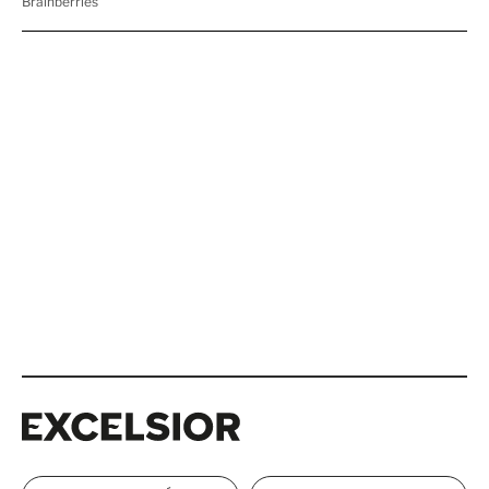
Excelsior
Excelsior