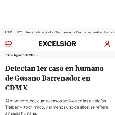
LO DE HOY:
Terremoto en Colombia
Verónica Castro reaparece
La hist
E
x
M
I
c
e
n
n
e
i
10 de Agosto de 2026
ú
l
c
s
i
Detectan 1er caso en humano
i
a
o
r
de Gusano Barrenador en
r
S
e
CDMX
s
i
ó
Al momento, hay cuatro casos activos en las alcaldías
n
Tlalpan y Xochimilco, y al menos uno de ellos, se refiere
a miasis humana.