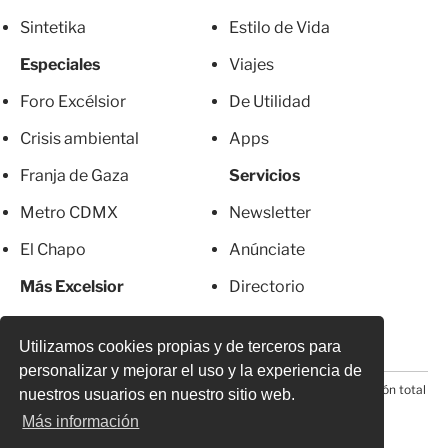
Sintetika
Estilo de Vida
Especiales
Viajes
Foro Excélsior
De Utilidad
Crisis ambiental
Apps
Franja de Gaza
Servicios
Metro CDMX
Newsletter
El Chapo
Anúnciate
Más Excelsior
Directorio
Mujeres
Suscripciones
Utilizamos cookies propias y de terceros para
personalizar y mejorar el uso y la experiencia de
© 2026 Todos los derechos reservados. Prohibida la reproducción total
nuestros usuarios en nuestro sitio web.
o parcial, incluyendo cualquier medio electrónico*
Más información