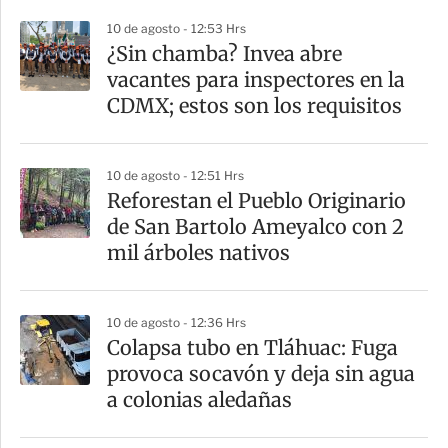
p
10 de agosto - 12:53 Hrs
a
¿Sin chamba? Invea abre
r
vacantes para inspectores en la
t
CDMX; estos son los requisitos
i
r
10 de agosto - 12:51 Hrs
Reforestan el Pueblo Originario
de San Bartolo Ameyalco con 2
mil árboles nativos
10 de agosto - 12:36 Hrs
Colapsa tubo en Tláhuac: Fuga
provoca socavón y deja sin agua
a colonias aledañas