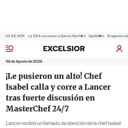
LO DE HOY:
La DEA reconoce a García Harfuch
Gastélum
Dragones m
E
x
M
I
c
e
n
n
e
i
06 de Agosto de 2026
ú
l
c
s
i
¡Le pusieron un alto! Chef
i
a
o
r
Isabel calla y corre a Lancer
r
S
e
tras fuerte discusión en
s
i
MasterChef 24/7
ó
n
Lancer recibió un llamado de atención de la chef Isabel