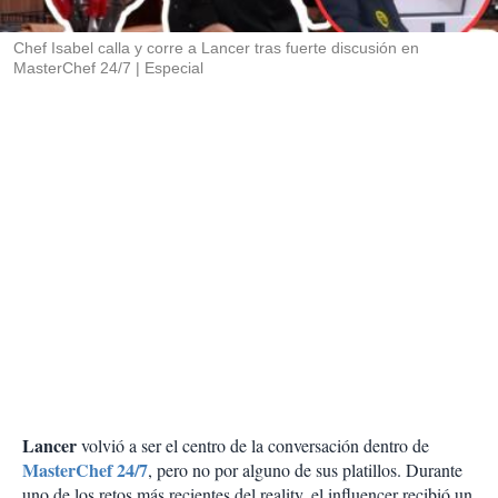
i
r
Chef Isabel calla y corre a Lancer tras fuerte discusión en
MasterChef 24/7
Especial
Lancer
volvió a ser el centro de la conversación dentro de
MasterChef 24/7
, pero no por alguno de sus platillos. Durante
uno de los retos más recientes del reality, el influencer recibió un