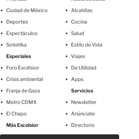
Ciudad de México
Alcaldías
Deportes
Cocina
Espectáculos
Salud
Sintetika
Estilo de Vida
Especiales
Viajes
Foro Excélsior
De Utilidad
Crisis ambiental
Apps
Franja de Gaza
Servicios
Metro CDMX
Newsletter
El Chapo
Anúnciate
Más Excelsior
Directorio
Mujeres
Suscripciones