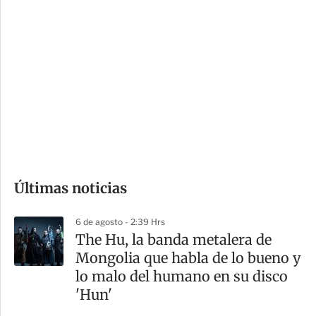
i
r
o
d
n
a
e
r
s
d
e
c
o
Últimas noticias
m
p
6 de agosto - 2:39 Hrs
a
The Hu, la banda metalera de
r
Mongolia que habla de lo bueno y
t
lo malo del humano en su disco
i
'Hun'
r