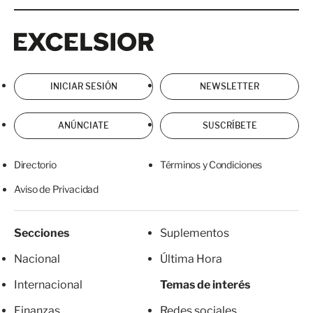
Excelsior
Excelsior
INICIAR SESIÓN
NEWSLETTER
ANÚNCIATE
SUSCRÍBETE
Directorio
Términos y Condiciones
Aviso de Privacidad
Secciones
Suplementos
Nacional
Última Hora
Internacional
Temas de interés
Finanzas
Redes sociales