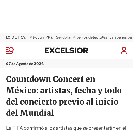
LO DE HOY:
México y Perú
Se jubilan 4 perros detectores
Jalapeños baj
E
x
M
I
c
e
n
n
e
i
07 de Agosto de 2026
ú
l
c
s
i
Countdown Concert en
i
a
o
r
México: artistas, fecha y todo
r
S
e
del concierto previo al inicio
s
i
del Mundial
ó
n
La FIFA confirmó a los artistas que se presentarán en el