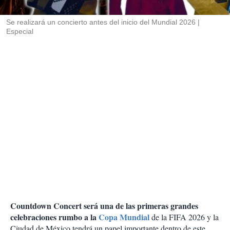
i
r
Se realizará un concierto antes del inicio del Mundial 2026
Especial
Countdown Concert será una de las primeras grandes
celebraciones rumbo a la
Copa Mundial
de la FIFA 2026 y la
Ciudad de México tendrá un papel importante dentro de este