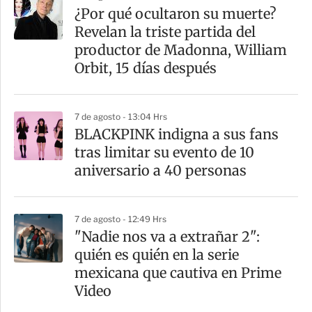
a
¿Por qué ocultaron su muerte?
r
Revelan la triste partida del
t
productor de Madonna, William
i
Orbit, 15 días después
r
7 de agosto - 13:04 Hrs
BLACKPINK indigna a sus fans
tras limitar su evento de 10
aniversario a 40 personas
7 de agosto - 12:49 Hrs
"Nadie nos va a extrañar 2":
quién es quién en la serie
mexicana que cautiva en Prime
Video