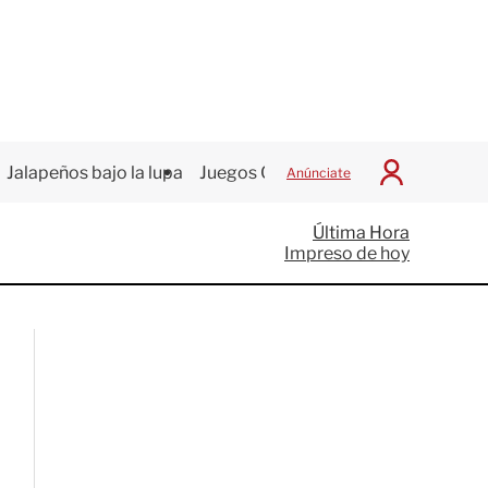
Jalapeños bajo la lupa
Juegos Centroamericanos
Anúnciate
I
n
i
Última Hora
c
Impreso de hoy
i
a
r
S
e
s
i
ó
n