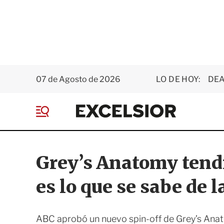
07 de Agosto de 2026
LO DE HOY:
DEA
E
x
M
c
e
e
n
l
ú
s
Grey’s Anatomy tendr
i
o
es lo que se sabe de l
r
ABC aprobó un nuevo spin-off de Grey’s Anat