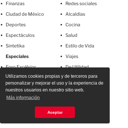
Finanzas
Redes sociales
Ciudad de México
Alcaldías
Deportes
Cocina
Espectáculos
Salud
Sintetika
Estilo de Vida
Especiales
Viajes
Foro Excélsior
De Utilidad
Utilizamos cookies propias y de terceros para
Crisis ambiental
Apps
personalizar y mejorar el uso y la experiencia de
Franja de Gaza
Servicios
nuestros usuarios en nuestro sitio web.
Más información
Metro CDMX
Newsletter
El Chapo
Anúnciate
Aceptar
Más Excelsior
Directorio