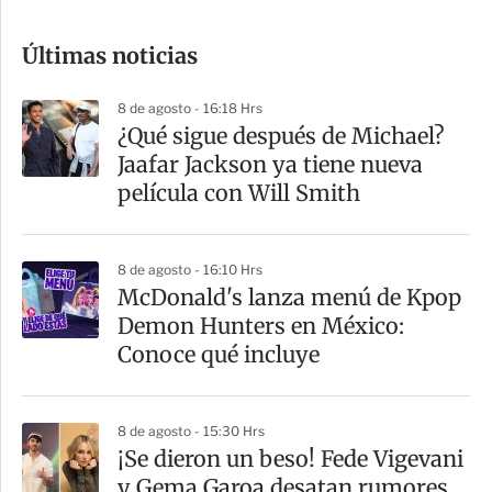
o
Últimas noticias
m
p
8 de agosto - 16:18 Hrs
a
¿Qué sigue después de Michael?
r
Jaafar Jackson ya tiene nueva
t
película con Will Smith
i
r
8 de agosto - 16:10 Hrs
McDonald's lanza menú de Kpop
Demon Hunters en México:
Conoce qué incluye
8 de agosto - 15:30 Hrs
¡Se dieron un beso! Fede Vigevani
y Gema Garoa desatan rumores