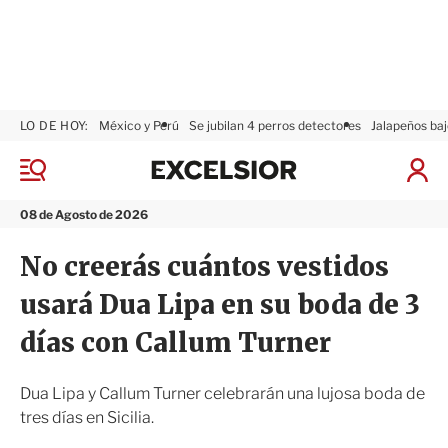
LO DE HOY:
México y Perú
Se jubilan 4 perros detectores
Jalapeños baj
E
x
M
I
c
e
n
n
e
i
08 de Agosto de 2026
ú
l
c
s
i
No creerás cuántos vestidos
i
a
o
r
usará Dua Lipa en su boda de 3
r
S
e
días con Callum Turner
s
i
ó
Dua Lipa y Callum Turner celebrarán una lujosa boda de
n
tres días en Sicilia.