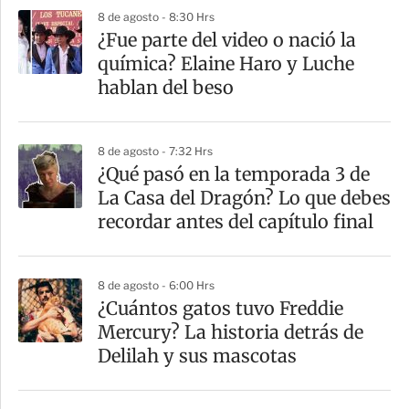
p
8 de agosto - 8:30 Hrs
a
¿Fue parte del video o nació la
r
química? Elaine Haro y Luche
t
hablan del beso
i
r
8 de agosto - 7:32 Hrs
⁠¿Qué pasó en la temporada 3 de
La Casa del Dragón? Lo que debes
recordar antes del capítulo final
8 de agosto - 6:00 Hrs
¿Cuántos gatos tuvo Freddie
Mercury? La historia detrás de
Delilah y sus mascotas