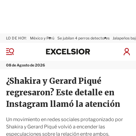
LO DE HOY:
México y Perú
Se jubilan 4 perros detectores
Jalapeños baj
E
x
M
I
c
e
n
n
e
i
08 de Agosto de 2026
ú
l
c
s
i
¿Shakira y Gerard Piqué
i
a
o
r
regresaron? Este detalle en
r
S
e
Instagram llamó la atención
s
i
ó
Un movimiento en redes sociales protagonizado por
n
Shakira y Gerard Piqué volvió a encender las
especulaciones sobre la relación entre ambos.